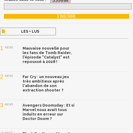
LES + LUS
1
NEWS
Mauvaise nouvelle pour
les fans de Tomb Raider,
l'épisode "Catalyst" est
repoussé à 2028 !
2
NEWS
Far Cry : un nouveau jeu
très ambitieux après
l'abandon de son
extraction shooter ?
3
NEWS
Avengers Doomsday : Et si
Marvel nous avait tous
induits en erreur sur
Doctor Doom ?
NEWS