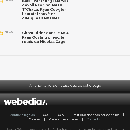
4
Black Panther 3 : Marvel
dévoile son nouveau
T'Challa, Ryan Coogler
l'aurait trouvé en
quelques semaines
5
NEWS
Ghost Rider dans le MCU :
Ryan Gosling prend le
relais de Nicolas Cage
Afficher la version classique de cette page
Mentions légales
|
CGU
|
CGV
|
Politique données personnelles
|
Cookies
|
Préférences cookies
|
Contacts
Depuis 2004, JeuxActu décrypte l'actualité du jeu vidéo sur toutes les plateformes.