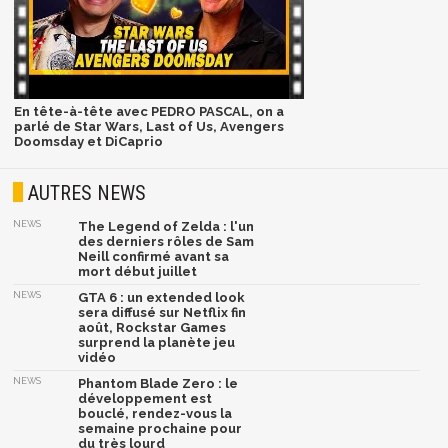
En tête-à-tête avec PEDRO PASCAL, on a
parlé de Star Wars, Last of Us, Avengers
Doomsday et DiCaprio
AUTRES NEWS
NEWS
The Legend of Zelda : l'un
des derniers rôles de Sam
Neill confirmé avant sa
mort début juillet
NEWS
GTA 6 : un extended look
sera diffusé sur Netflix fin
août, Rockstar Games
surprend la planète jeu
vidéo
NEWS
Phantom Blade Zero : le
développement est
bouclé, rendez-vous la
semaine prochaine pour
du très lourd