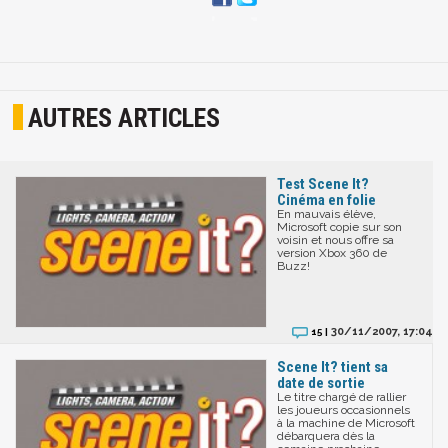
AUTRES ARTICLES
Test Scene It?
Cinéma en folie
En mauvais élève,
Microsoft copie sur son
voisin et nous offre sa
version Xbox 360 de
Buzz!
30/11/2007, 17:04
15 |
Scene It? tient sa
date de sortie
Le titre chargé de rallier
les joueurs occasionnels
à la machine de Microsoft
débarquera dès la