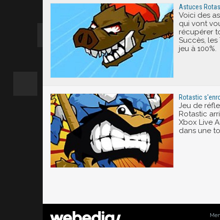
Astuces Rotas
Voici des a
qui vont vo
récupérer t
Succès, les 
jeu à 100%.
Rotastic s'enr
Jeu de réfl
Rotastic arr
Xbox Live Ar
dans une to
Men