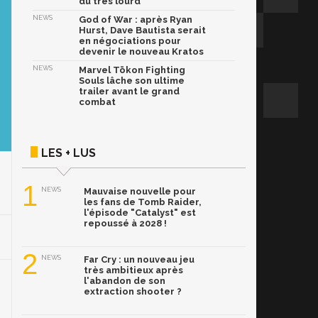
du très lourd
NEWS
God of War : après Ryan
Hurst, Dave Bautista serait
en négociations pour
devenir le nouveau Kratos
NEWS
Marvel Tōkon Fighting
Souls lâche son ultime
trailer avant le grand
combat
LES + LUS
1
NEWS
Mauvaise nouvelle pour
les fans de Tomb Raider,
l'épisode "Catalyst" est
repoussé à 2028 !
2
NEWS
Far Cry : un nouveau jeu
très ambitieux après
l'abandon de son
extraction shooter ?