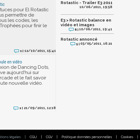
Rotastic - Trailer E3 2011
tic
10/06/2011, 19:58
stuces pour El Rotastic
us permettre de
ous les codes, les
E3 > Rotastic balance en
vidéo et images
Trophées pour finir le
10/06/2011, 19:41
6 |
Rotastic annoncé
03/05/2011, 16:21
5 |
12/10/2011, 15:41
1 |
oule en vidéo
exion de Dancing Dots,
ive aujourd'hui sur
cade et le fait savoir
ute nouvelle vidéo.
21/09/2011, 12:18
1 |
tions légales
|
CGU
|
CGV
|
Politique données personnelles
|
Cookies
|