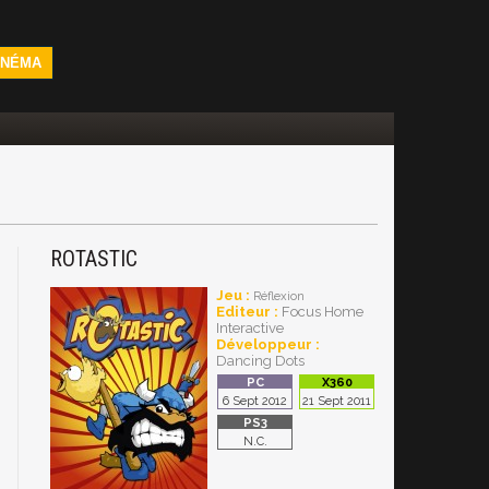
INÉMA
ROTASTIC
Jeu :
Réflexion
Editeur :
Focus Home
Interactive
Développeur :
Dancing Dots
6 Sept 2012
21 Sept 2011
N.C.