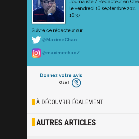
Journaliste / Rédacteur en Che
le vendredi 16 septembre 2011
16:37
Suivre ce rédacteur sur
@MaximeChao
@maximechao/
Donnez votre avis
Osef
Furieux
Blasé
À DÉCOUVRIR ÉGALEMENT
Osef
AUTRES ARTICLES
Joyeux
Excité