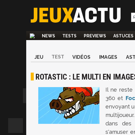
NEWS
TESTS
PREVIEWS
ASTUCES
TEST
JEU
VIDÉOS
IMAGES
AS
ROTASTIC : LE MULTI EN IMAGE
Il ne reste
360 et
Foc
envoyant un
multijoueur.
dans des 
s'amuser e