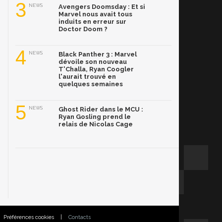
3
NEWS
Avengers Doomsday : Et si
Marvel nous avait tous
induits en erreur sur
Doctor Doom ?
4
NEWS
Black Panther 3 : Marvel
dévoile son nouveau
T'Challa, Ryan Coogler
l'aurait trouvé en
quelques semaines
5
NEWS
Ghost Rider dans le MCU :
Ryan Gosling prend le
relais de Nicolas Cage
Préférences cookies
|
Contacts