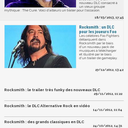
nouveau DLC consacré à
un vieux groupe
mythique : The Cure. Voici d'ailleurs un trailer pour l'occasion.
18/03/2013, 17:45
Rocksmith : un DLC
pour les joueurs Foo
Les célèbres Foo Fighters
débarquent dans
Rocksmith par le biais
d'un nouveau pack de
musiques à télécharger
et illustré par le biais
d'un trailer de gameplay.
27/12/2012, 13:42
Rocksmith : le trailer très funky des nouveaux DLC
29/11/2012, 11:22
Rocksmith : le DLC Alternative Rock en vidéo
14/11/2012, 11:04
Rocksmith : des grands classiques en DLC
24/10/2012, 14:31