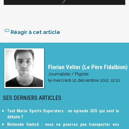
Réagir à cet article
Florian Velter (Le Père Fidalbion)
Journaliste / Pigiste
le
mercredi 12 décembre 2012, 12:10
SES DERNIERS ARTICLES
Test Mario Sports Superstars : un épisode 3DS qui sent la
défaite ?
Nintendo Switch : vous ne pourrez pas transporter vos