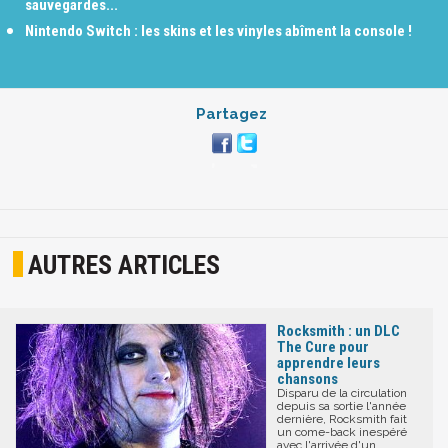
sauvegardes...
Nintendo Switch : les skins et les vinyles abîment la console !
Partagez
AUTRES ARTICLES
Rocksmith : un DLC
The Cure pour
apprendre leurs
chansons
Disparu de la circulation
depuis sa sortie l'année
dernière, Rocksmith fait
un come-back inespéré
avec l'arrivée d'un