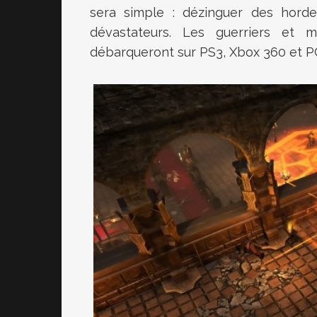
sera simple : dézinguer des hord
dévastateurs. Les guerriers et
débarqueront sur PS3, Xbox 360 et PC