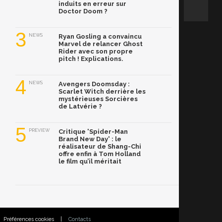
induits en erreur sur
Doctor Doom ?
3
NEWS
Ryan Gosling a convaincu
Marvel de relancer Ghost
Rider avec son propre
pitch ! Explications.
4
NEWS
Avengers Doomsday :
Scarlet Witch derrière les
mystérieuses Sorcières
de Latvérie ?
5
PREVIEW
Critique 'Spider-Man
Brand New Day' : le
réalisateur de Shang-Chi
offre enfin à Tom Holland
le film qu’il méritait
Préférences cookies
|
Contacts