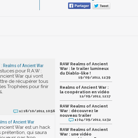
RAW Realms of Ancient
 : Realms of Ancient War
War : le trailer lumineux
astuces pour R.A.W :
du Diablo-like !
ncient War qui vont
19/09/2012, 12:39
tre de récupérer tous
les Trophées pour finir
Realms of Ancient War :
%.
la coopération en vidéo
12/09/2012, 12:17
RAW Realms of Ancient
War : découvrez le
18/10/2012, 10:56
1 |
nouveau trailer
04/09/2012, 12:32
1 |
alms of Ancient War
ncient War est un hack
RAW Realms of Ancient
 prétention, qui saura
War : une vidéo
s joueurs pas trop