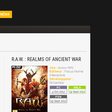
INÉMA
R.A.W. : REALMS OF ANCIENT WAR
Jeu :
Action/RPG
Editeur :
Focus Home
Interactive
Développeur :
Wizarbox
4 Oct 2012
19 Sept 2012
19 Sept 2012