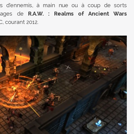
es d'ennemis, à main nue ou à coup de sorts
 mages de
R.A.W. : Realms of Ancient Wars
, courant 2012.