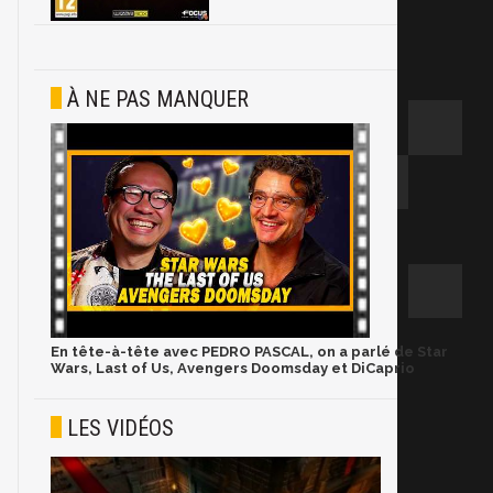
À NE PAS MANQUER
En tête-à-tête avec PEDRO PASCAL, on a parlé de Star
Wars, Last of Us, Avengers Doomsday et DiCaprio
LES VIDÉOS