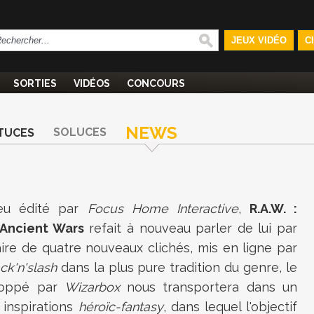
JEUX VIDÉO
C
SORTIES
VIDÉOS
CONCOURS
NEWS
SOLUCES
TUCES
jeu édité par
Focus Home Interactive
,
R.A.W. :
 Ancient Wars
refait à nouveau parler de lui par
aire de quatre nouveaux clichés, mis en ligne par
ck'n'slash
dans la plus pure tradition du genre, le
eloppé par
Wizarbox
nous transportera dans un
inspirations
héroïc-fantasy
, dans lequel l'objectif