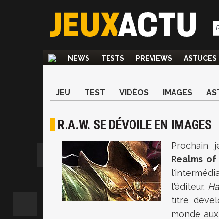
NEWS
TESTS
PREVIEWS
ASTUCES
JEU
TEST
VIDÉOS
IMAGES
AS
R.A.W. SE DÉVOILE EN IMAGES
Prochain 
Realms of
l'intermédi
l'éditeur.
Ha
titre dév
monde aux 