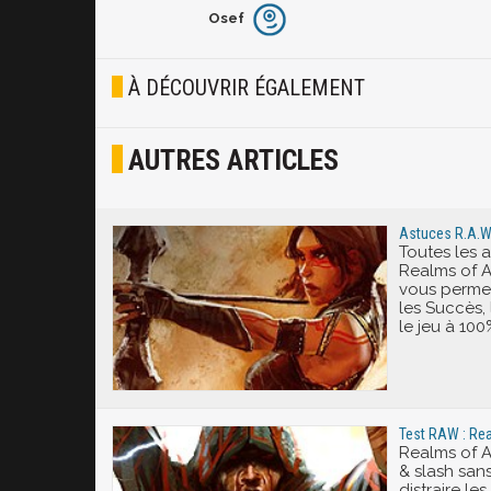
Osef
Furieux
Blasé
À DÉCOUVRIR ÉGALEMENT
Osef
AUTRES ARTICLES
Joyeux
Excité
Astuces R.A.W
Toutes les 
Realms of A
vous permet
les Succès, 
le jeu à 100
Test RAW : Re
Realms of A
& slash sans
distraire le