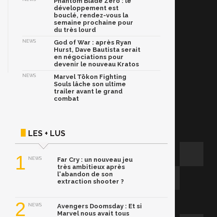
Phantom Blade Zero : le
développement est
bouclé, rendez-vous la
semaine prochaine pour
du très lourd
NEWS
God of War : après Ryan
Hurst, Dave Bautista serait
en négociations pour
devenir le nouveau Kratos
NEWS
Marvel Tōkon Fighting
Souls lâche son ultime
trailer avant le grand
combat
LES + LUS
1
NEWS
Far Cry : un nouveau jeu
très ambitieux après
l'abandon de son
extraction shooter ?
2
NEWS
Avengers Doomsday : Et si
Marvel nous avait tous