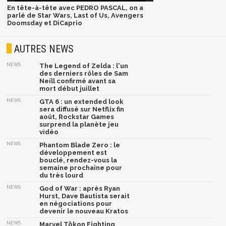
En tête-à-tête avec PEDRO PASCAL, on a
parlé de Star Wars, Last of Us, Avengers
Doomsday et DiCaprio
AUTRES NEWS
NEWS
The Legend of Zelda : l'un
des derniers rôles de Sam
Neill confirmé avant sa
mort début juillet
NEWS
GTA 6 : un extended look
sera diffusé sur Netflix fin
août, Rockstar Games
surprend la planète jeu
vidéo
NEWS
Phantom Blade Zero : le
développement est
bouclé, rendez-vous la
semaine prochaine pour
du très lourd
NEWS
God of War : après Ryan
Hurst, Dave Bautista serait
en négociations pour
devenir le nouveau Kratos
NEWS
Marvel Tōkon Fighting