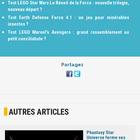
Test LEGO Star Wars Le Réveil de la Force : nouvelle trilogie,
nouveau départ ?
Test Earth Defense Force 4.1 : un jeu pour misérables
insectes ?
Test LEGO Marvel's Avengers : grand rassemblement ou
petit conciliabule ?
Partagez
AUTRES ARTICLES
Phantasy Star
Universe ferme ses