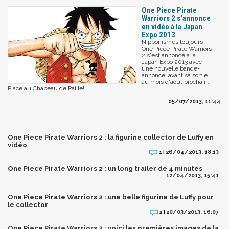
One Piece Pirate
Warriors 2 s'annonce
en vidéo à la Japan
Expo 2013
Nipponismes toujours :
One Piece Pirate Warriors
2 s'est annoncé à la
Japan Expo 2013 avec
une nouvelle bande-
annonce, avant sa sortie
au mois d'août prochain.
Place au Chapeau de Paille!
05/07/2013, 11:44
One Piece Pirate Warriors 2 : la figurine collector de Luffy en
vidéo
26/04/2013, 18:13
1 |
One Piece Pirate Warriors 2 : un long trailer de 4 minutes
12/04/2013, 15:41
One Piece Pirate Warriors 2 : une belle figurine de Luffy pour
le collector
20/03/2013, 16:07
2 |
One Piece Pirate Warriors 2 : voici les premières images de la