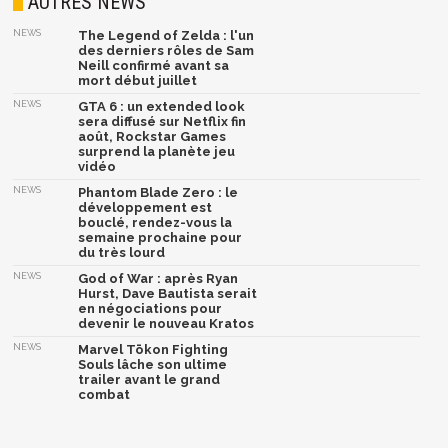
AUTRES NEWS
NEWS
The Legend of Zelda : l'un
des derniers rôles de Sam
Neill confirmé avant sa
mort début juillet
NEWS
GTA 6 : un extended look
sera diffusé sur Netflix fin
août, Rockstar Games
surprend la planète jeu
vidéo
NEWS
Phantom Blade Zero : le
développement est
bouclé, rendez-vous la
semaine prochaine pour
du très lourd
NEWS
God of War : après Ryan
Hurst, Dave Bautista serait
en négociations pour
devenir le nouveau Kratos
NEWS
Marvel Tōkon Fighting
Souls lâche son ultime
trailer avant le grand
combat