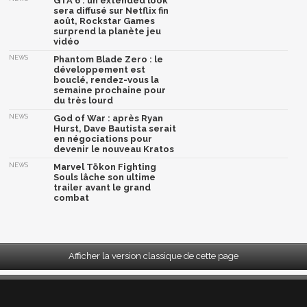
GTA 6 : un extended look
sera diffusé sur Netflix fin
août, Rockstar Games
surprend la planète jeu
vidéo
NEWS
Phantom Blade Zero : le
développement est
bouclé, rendez-vous la
semaine prochaine pour
du très lourd
NEWS
God of War : après Ryan
Hurst, Dave Bautista serait
en négociations pour
devenir le nouveau Kratos
NEWS
Marvel Tōkon Fighting
Souls lâche son ultime
trailer avant le grand
combat
Afficher la version classique de cette page