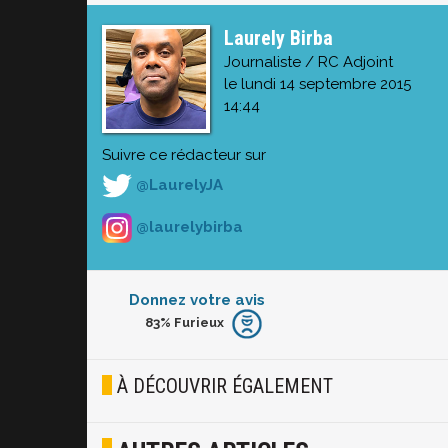
Laurely Birba
Journaliste / RC Adjoint
le lundi 14 septembre 2015
14:44
Suivre ce rédacteur sur
@LaurelyJA
@laurelybirba
Donnez votre avis
83%
Furieux
Furieux
Blasé
À DÉCOUVRIR ÉGALEMENT
Osef