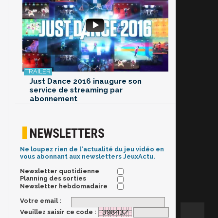
Just Dance 2016 inaugure son
service de streaming par
abonnement
NEWSLETTERS
Ne loupez rien de l'actualité du jeu vidéo en
vous abonnant aux newsletters JeuxActu.
Newsletter quotidienne
Planning des sorties
Newsletter hebdomadaire
Votre email :
Veuillez saisir ce code :