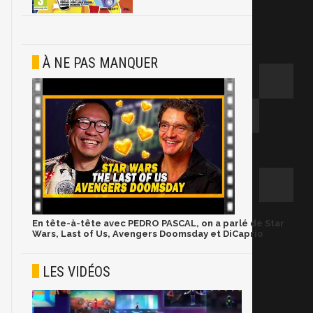
À NE PAS MANQUER
En tête-à-tête avec PEDRO PASCAL, on a parlé de Star
Wars, Last of Us, Avengers Doomsday et DiCaprio
LES VIDÉOS