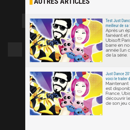
AUTRES ARTICLES
Joyeux
Excité
Test Just Dance
meilleur de sa 
Après un ép
fainéant et 
Ubisoft Pari
barre en no
année l’un 
de la série.
Just Dance 201
voici le traile
Maintenant
est disponi
France, Ubi
découvrir l
de son jeu 