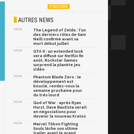
AUTRES NEWS
NEWS
The Legend of Zelda : l'un
des derniers rôles de Sam
Neill confirmé avant sa
mort début juillet
NEWS
GTA 6 : un extended look
sera diffusé sur Netflix fin
août, Rockstar Games
surprend la planète jeu
vidéo
NEWS
Phantom Blade Zero : le
développement est
bouclé, rendez-vous la
semaine prochaine pour
du très lourd
NEWS
God of War : après Ryan
Hurst, Dave Bautista serait
en négociations pour
devenir le nouveau Kratos
NEWS
Marvel Tōkon Fighting
Souls lâche son ultime
trailer avant le grand