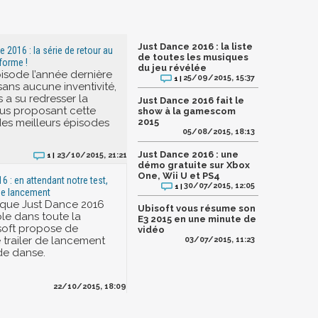
Just Dance 2016 : la liste
 2016 : la série de retour au
de toutes les musiques
forme !
du jeu révélée
isode l’année dernière
25/09/2015, 15:37
1 |
sans aucune inventivité,
s a su redresser la
Just Dance 2016 fait le
us proposant cette
show à la gamescom
des meilleurs épisodes
2015
05/08/2015, 18:13
Just Dance 2016 : une
23/10/2015, 21:21
1 |
démo gratuite sur Xbox
One, Wii U et PS4
6 : en attendant notre test,
30/07/2015, 12:05
1 |
r de lancement
 que Just Dance 2016
Ubisoft vous résume son
ble dans toute la
E3 2015 en une minute de
soft propose de
vidéo
e trailer de lancement
03/07/2015, 11:23
de danse.
22/10/2015, 18:09