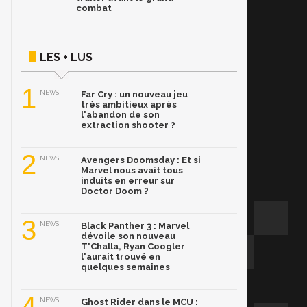
combat
LES + LUS
1
NEWS
Far Cry : un nouveau jeu
très ambitieux après
l'abandon de son
extraction shooter ?
2
NEWS
Avengers Doomsday : Et si
Marvel nous avait tous
induits en erreur sur
Doctor Doom ?
3
NEWS
Black Panther 3 : Marvel
dévoile son nouveau
T'Challa, Ryan Coogler
l'aurait trouvé en
quelques semaines
4
NEWS
Ghost Rider dans le MCU :