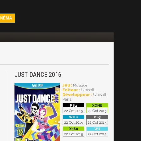
INÉMA
JUST DANCE 2016
Jeu :
Musique
Editeur :
Ubisoft
Développeur :
Ubisoft
Paris
22 Oct 2015
22 Oct 2015
22 Oct 2015
22 Oct 2015
22 Oct 2015
22 Oct 2015