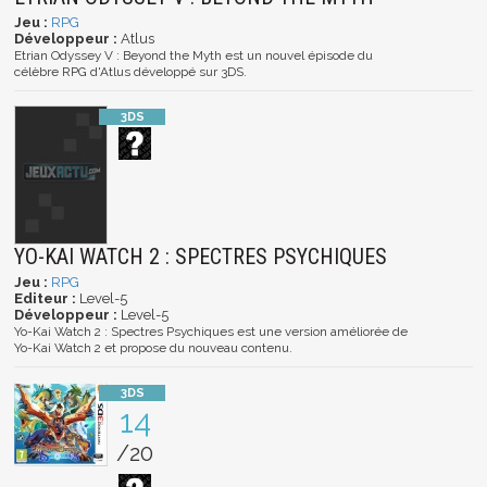
Jeu :
RPG
Développeur :
Atlus
Etrian Odyssey V : Beyond the Myth est un nouvel épisode du
célèbre RPG d'Atlus développé sur 3DS.
YO-KAI WATCH 2 : SPECTRES PSYCHIQUES
Jeu :
RPG
Editeur :
Level-5
Développeur :
Level-5
Yo-Kai Watch 2 : Spectres Psychiques est une version améliorée de
Yo-Kai Watch 2 et propose du nouveau contenu.
14
/20