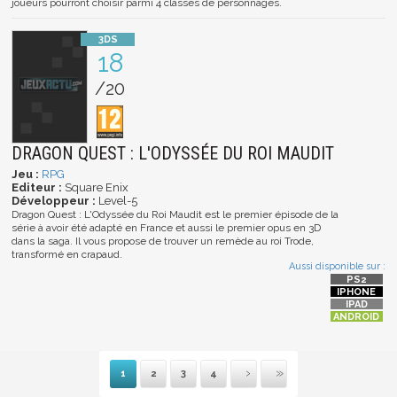
joueurs pourront choisir parmi 4 classes de personnages.
18
/20
DRAGON QUEST : L'ODYSSÉE DU ROI MAUDIT
Jeu :
RPG
Editeur :
Square Enix
Développeur :
Level-5
Dragon Quest : L'Odyssée du Roi Maudit est le premier épisode de la
série à avoir été adapté en France et aussi le premier opus en 3D
dans la saga. Il vous propose de trouver un remède au roi Trode,
transformé en crapaud.
Aussi disponible sur :
1
2
3
4
Suivante
Dernière