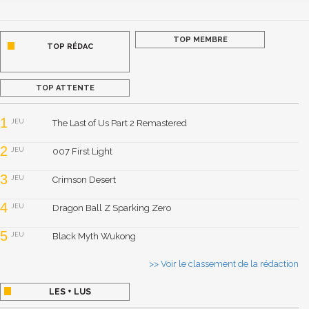
TOP MEMBRE
TOP RÉDAC
TOP ATTENTE
1
JEU
The Last of Us Part 2 Remastered
2
JEU
007 First Light
3
JEU
Crimson Desert
4
JEU
Dragon Ball Z Sparking Zero
5
JEU
Black Myth Wukong
>> Voir le classement de la rédaction
LES + LUS