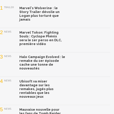
1
TRAILER
Marvel's Wolverine : le
Story Trailer dévoile un
Logan plus torturé que
jamais
2
NEWS
Marvel Tokon: Fighting
Souls : Cyclope Phénix
sera le 1er perso en DLC,
première vidéo
3
NEWS
Halo Campaign Evolved : le
remake du 1er épisode
cache une tonne de
nouveautés
4
NEWS
Ubisoft va miser
davantage sur les
remakes, jugés plus
rentables que les
nouveaux jeux
5
NEWS
Mauvaise nouvelle pour
les fans de Tomb Raider,