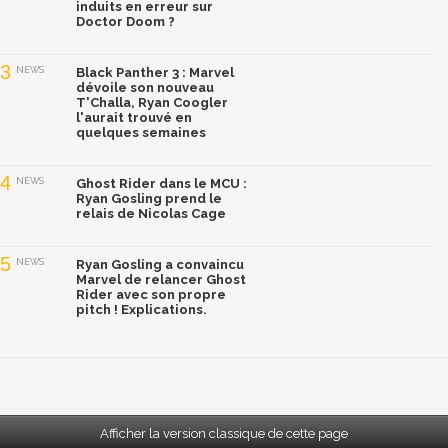
induits en erreur sur
Doctor Doom ?
3
NEWS
Black Panther 3 : Marvel
dévoile son nouveau
T'Challa, Ryan Coogler
l'aurait trouvé en
quelques semaines
4
NEWS
Ghost Rider dans le MCU :
Ryan Gosling prend le
relais de Nicolas Cage
5
NEWS
Ryan Gosling a convaincu
Marvel de relancer Ghost
Rider avec son propre
pitch ! Explications.
Afficher la version classique de cette page