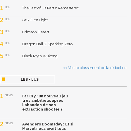
1
JEU
The Last of Us Part 2 Remastered
2
JEU
007 First Light
3
JEU
Crimson Desert
4
JEU
Dragon Ball Z Sparking Zero
5
JEU
Black Myth Wukong
>> Voir le classement de la rédaction
LES + LUS
1
NEWS
Far Cry : un nouveau jeu
très ambitieux après
l'abandon de son
extraction shooter ?
2
NEWS
Avengers Doomsday : Et si
Marvel nous avait tous