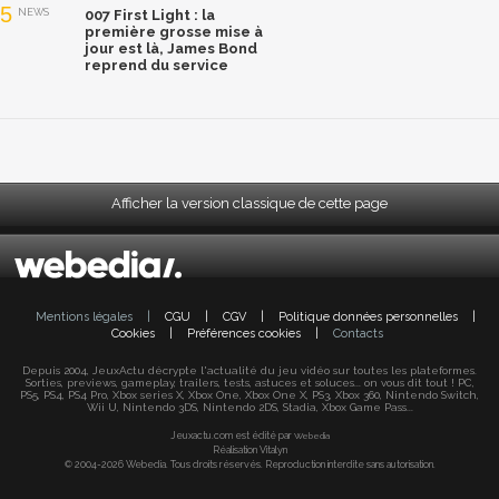
5
NEWS
007 First Light : la
première grosse mise à
jour est là, James Bond
reprend du service
Afficher la version classique de cette page
Mentions légales
|
CGU
|
CGV
|
Politique données personnelles
|
Cookies
|
Préférences cookies
|
Contacts
Depuis 2004, JeuxActu décrypte l'actualité du jeu vidéo sur toutes les plateformes.
Sorties, previews, gameplay, trailers, tests, astuces et soluces... on vous dit tout ! PC,
PS5, PS4, PS4 Pro, Xbox series X, Xbox One, Xbox One X, PS3, Xbox 360, Nintendo Switch,
Wii U, Nintendo 3DS, Nintendo 2DS, Stadia, Xbox Game Pass...
Jeuxactu.com est édité par
Webedia
Réalisation Vitalyn
© 2004-2026 Webedia. Tous droits réservés. Reproduction interdite sans autorisation.