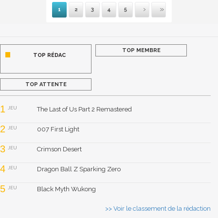
1
2
3
4
5
Suivante
Dernière
TOP MEMBRE
TOP RÉDAC
TOP ATTENTE
1
JEU
The Last of Us Part 2 Remastered
2
JEU
007 First Light
3
JEU
Crimson Desert
4
JEU
Dragon Ball Z Sparking Zero
5
JEU
Black Myth Wukong
>> Voir le classement de la rédaction