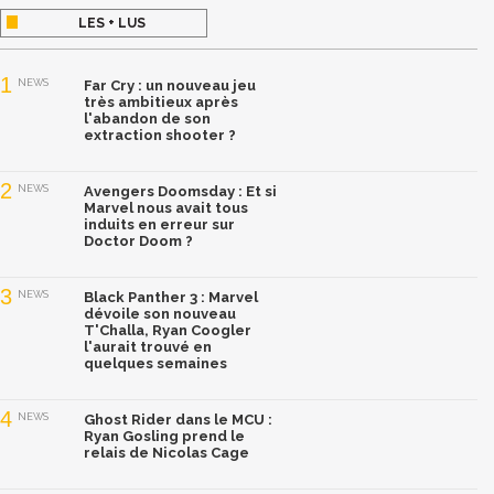
LES + LUS
1
NEWS
Far Cry : un nouveau jeu
très ambitieux après
l'abandon de son
extraction shooter ?
2
NEWS
Avengers Doomsday : Et si
Marvel nous avait tous
induits en erreur sur
Doctor Doom ?
3
NEWS
Black Panther 3 : Marvel
dévoile son nouveau
T'Challa, Ryan Coogler
l'aurait trouvé en
quelques semaines
4
NEWS
Ghost Rider dans le MCU :
Ryan Gosling prend le
relais de Nicolas Cage