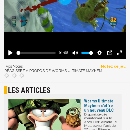
Vos Notes :
Notez ce jeu
RÉAGISSEZ A PROPOS DE WORMS ULTIMATE MAYHEM
LES ARTICLES
Worms Ultimate
Mayhem s'offre
un nouveau DLC
Disponible dès
maintenant sur le
Xbox LIVE Arcade, le
Multiplayer Pack de
Worms Ultimate