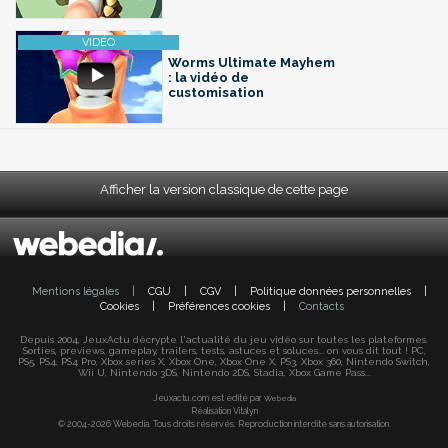
Worms Ultimate Mayhem
: la vidéo de
customisation
Afficher la version classique de cette page
Mentions légales
|
CGU
|
CGV
|
Politique données personnelles
|
Cookies
|
Préférences cookies
|
Contacts
Depuis 2004, JeuxActu décrypte l'actualité du jeu vidéo sur toutes les plateformes.
Sorties, previews, gameplay, trailers, tests, astuces et soluces... on vous dit tout ! PC,
PS5, PS4, PS4 Pro, Xbox series X, Xbox One, Xbox One X, PS3, Xbox 360, Nintendo Switch,
Wii U, Nintendo 3DS, Nintendo 2DS, Stadia, Xbox Game Pass...
Jeuxactu.com est édité par
Webedia
Réalisation Vitalyn
© 2004-2026 Webedia. Tous droits réservés. Reproduction interdite sans autorisation.