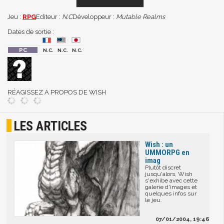
Jeu :
RPG
Editeur :
N.C
Développeur :
Mutable Realms
Dates de sortie :
N.C.
N.C.
N.C.
RÉAGISSEZ A PROPOS DE WISH
LES ARTICLES
Wish : un
UMMORPG en
imag
Plutôt discret
jusqu'alors, Wish
s'exhibe avec cette
galerie d'images et
quelques infos sur
le jeu.
07/01/2004, 19:46