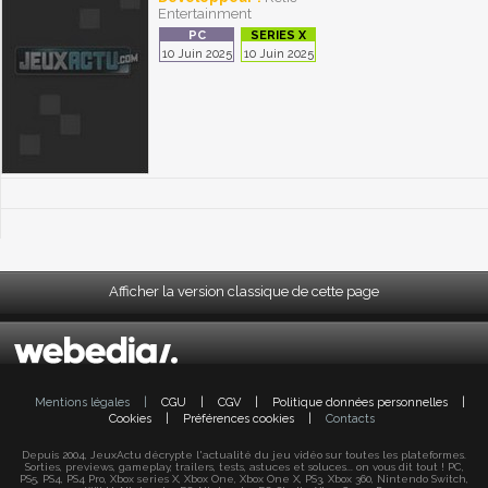
Entertainment
10 Juin 2025
10 Juin 2025
Afficher la version classique de cette page
Mentions légales
|
CGU
|
CGV
|
Politique données personnelles
|
Cookies
|
Préférences cookies
|
Contacts
Depuis 2004, JeuxActu décrypte l'actualité du jeu vidéo sur toutes les plateformes.
Sorties, previews, gameplay, trailers, tests, astuces et soluces... on vous dit tout ! PC,
PS5, PS4, PS4 Pro, Xbox series X, Xbox One, Xbox One X, PS3, Xbox 360, Nintendo Switch,