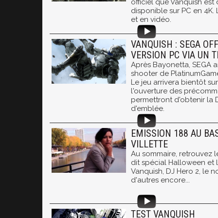
officiel que Vanquish est
disponible sur PC en 4K.
et en vidéo.
VANQUISH : SEGA OFF
VERSION PC VIA UN T
Après Bayonetta, SEGA a
shooter de PlatinumGame
Le jeu arrivera bientôt s
l'ouverture des précomm
permettront d'obtenir la 
d'emblée.
EMISSION 188 AU BA
VILLETTE
Au sommaire, retrouvez 
dit spécial Halloween et 
Vanquish, DJ Hero 2, le 
d'autres encore...
TEST VANQUISH