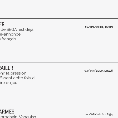
FR
15/09/2010, 16:09
 de SEGA, est déjà
de-annonce
 français.
RAILER
03/09/2010, 19:46
ir la pression
fusant cette fois-ci
ire du jeu.
 ARMES
24/08/2010, 18:54
 prochain, Vanquish