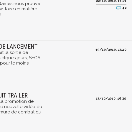
22/10/2010, 16:01
mGames nous prouve
42
ir-faire en matière
.
 DE LANCEMENT
19/10/2010, 23:40
t la sortie de
uelques jours, SEGA
pour le moins
IT TRAILER
13/10/2010, 16:39
 la promotion de
ne nouvelle vidéo du
'armure de combat du