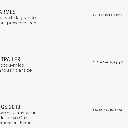
 ARMES
06/10/2010, 18:59
dévoile la grande
ront présentes dans
 TRAILER
01/10/2010, 14:48
couvrir les
anquish dans ce
TGS 2010
16/09/2010, 13:51
evient à travers un
on du Tokyo Game
lement au Japon.