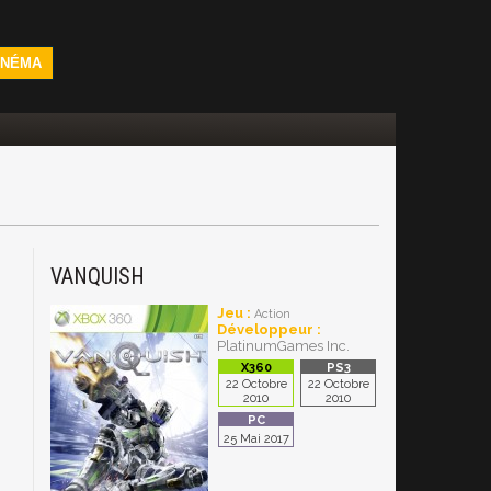
INÉMA
VANQUISH
Jeu :
Action
Développeur :
PlatinumGames Inc.
22 Octobre
22 Octobre
2010
2010
25 Mai 2017