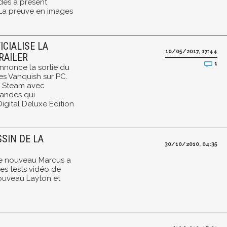
 dès à présent
 La preuve en images
ICIALISE LA
10/05/2017, 17:44
RAILER
1
nnonce la sortie du
s Vanquish sur PC.
ur Steam avec
andes qui
Digital Deluxe Edition
SSIN DE LA
30/10/2010, 04:35
le nouveau Marcus a
les tests vidéo de
nouveau Layton et