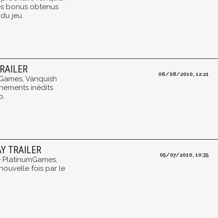
les bonus obtenus
du jeu.
RAILER
06/08/2010, 12:21
mGames, Vanquish
nements inédits
o.
Y TRAILER
05/07/2010, 10:35
e PlatinumGames,
ouvelle fois par le