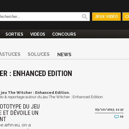
JEUX VIDÉO
C
SORTIES
VIDÉOS
CONCOURS
ASTUCES
SOLUCES
NEWS
ER : ENHANCED EDITION
 jeu The Witcher : Enhanced Edition.
déo & reportage autour du jeu The Witcher : Enhanced Edition
ROTOTYPE DU JEU
03/10/2017, 11:27
E ET DÉVOILE UN
11
ENT
e arhn.eu, on a