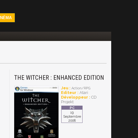
INÉMA
THE WITCHER : ENHANCED EDITION
Jeu :
Action/RPG
Editeur :
Atari
Développeur :
CD
Projekt
19
Septembre
2008