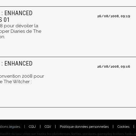
R : ENHANCED
26/08/2008, 09:19
S 01
08 pour dévoiler la
oper Diaries de The
on.
R : ENHANCED
26/08/2008, 09:16
Convention 2008 pour
de The Witcher :
tions légales
|
CGU
|
CGV
|
Politique données personnelles
|
Cookies
|
alité du jeu vidéo sur toutes les plateformes. Sorties, previews, gameplay, trailers, tests, astu