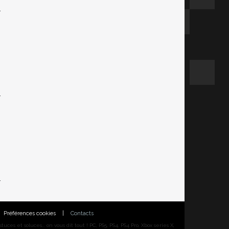
Préférences cookies
|
Contacts
ces et soluces... on vous dit tout ! PC, PS5, PS4, PS4 Pro, Xbox series X,