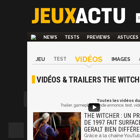
NEWS
TESTS
PREVIEWS
ASTUCES
VIDÉOS
TEST
JEU
IMAGES
VIDÉOS & TRAILERS THE WITCH
Toutes les vidéos du
Trailer, gameplay, bande annonce, test, vi
THE WITCHER : UN P
DE 1997 FAIT SURFAC
GERALT BIEN DIFFÉR
Grâce à la chaîne YouTub