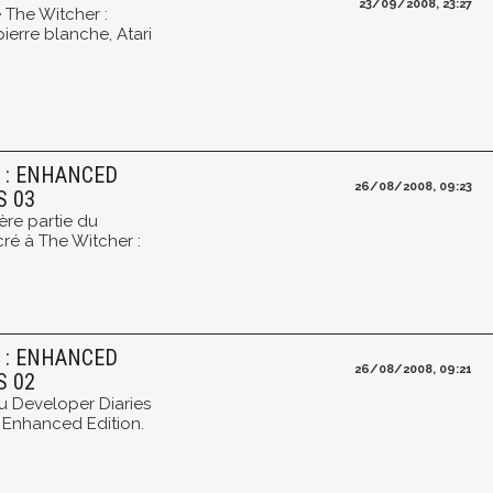
23/09/2008, 23:27
 The Witcher :
ierre blanche, Atari
.
R : ENHANCED
26/08/2008, 09:23
S 03
ière partie du
ré à The Witcher :
R : ENHANCED
26/08/2008, 09:21
S 02
du Developer Diaries
 Enhanced Edition.