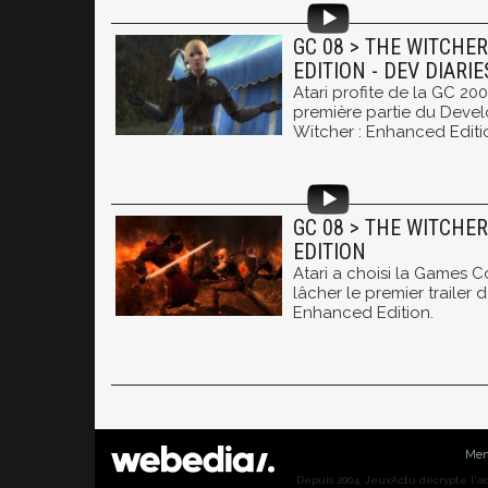
GC 08 > THE WITCHE
EDITION - DEV DIARIE
Atari profite de la GC 20
première partie du Devel
Witcher : Enhanced Editi
GC 08 > THE WITCHE
EDITION
Atari a choisi la Games 
lâcher le premier trailer 
Enhanced Edition.
Men
Depuis 2004, JeuxActu décrypte l'actu