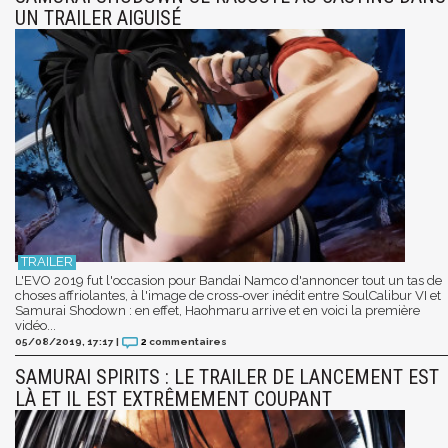
UN TRAILER AIGUISÉ
L'EVO 2019 fut l'occasion pour Bandai Namco d'annoncer tout un tas de
choses affriolantes, à l'image de cross-over inédit entre SoulCalibur VI et
Samurai Shodown : en effet, Haohmaru arrive et en voici la première
vidéo...
05/08/2019, 17:17
|
2
commentaires
SAMURAI SPIRITS : LE TRAILER DE LANCEMENT EST
LÀ ET IL EST EXTRÊMEMENT COUPANT