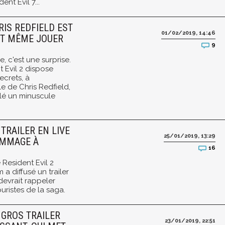
ent Evil 7...
HRIS REDFIELD EST
01/02/2019, 14:46
UT MÊME JOUER
9
e, c'est une surprise.
 Evil 2 dispose
ecrets, à
 de Chris Redfield,
llé un minuscule
 TRAILER EN LIVE
25/01/2019, 13:29
OMMAGE À
16
 Resident Evil 2
a diffusé un trailer
 devrait rappeler
uristes de la saga.
N GROS TRAILER
23/01/2019, 22:51