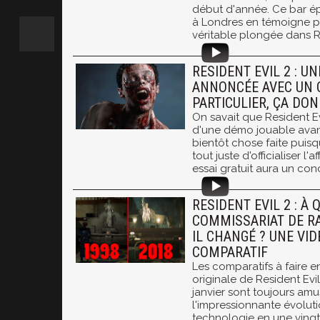
début d'année. Ce bar é
à Londres en témoigne pl
véritable plongée dans R
RESIDENT EVIL 2 : U
ANNONCÉE AVEC UN 
PARTICULIER, ÇA DON
On savait que Resident Evi
d'une démo jouable avant 
bientôt chose faite pui
tout juste d'officialiser l'a
essai gratuit aura un con
RESIDENT EVIL 2 : À 
COMMISSARIAT DE RA
IL CHANGÉ ? UNE VID
COMPARATIF
Les comparatifs à faire en
originale de Resident Evil
janvier sont toujours am
l'impressionnante évoluti
technologie en une vingt