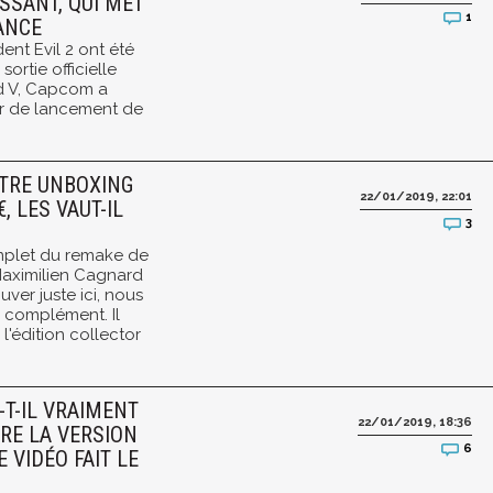
SSANT, QUI MET
1
ANCE
ent Evil 2 ont été
ortie officielle
d V, Capcom a
ler de lancement de
OTRE UNBOXING
22/01/2019, 22:01
, LES VAUT-IL
3
omplet du remake de
 Maximilien Cagnard
ver juste ici, nous
 complément. Il
l'édition collector
A-T-IL VRAIMENT
22/01/2019, 18:36
RE LA VERSION
6
E VIDÉO FAIT LE