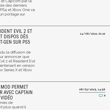
l, et Capcom par la
le des derniers
C, PS4 et Xbox One va
'un portage sur
IDENT EVIL 2 ET
14/06/2022, 01:27
NT DISPOS DÈS
T-GEN SUR PS5
u la diffusion de
ur annoncer que
vil 2 et Resident Evil
aintenant en version
ox Series X et Xbox
UN MOD PERMET
08/03/2019, 14:56
R AVEC CAPTAIN
2
 VIDÉO
énies de
nt plus quand il