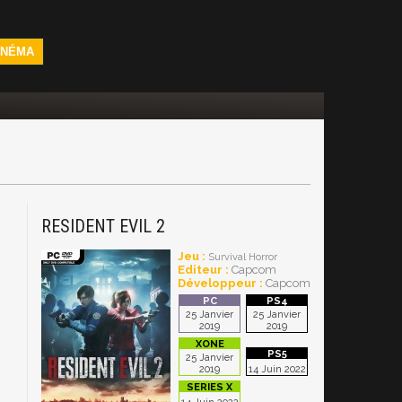
INÉMA
RESIDENT EVIL 2
Jeu :
Survival Horror
Editeur :
Capcom
Développeur :
Capcom
25 Janvier
25 Janvier
2019
2019
25 Janvier
2019
14 Juin 2022