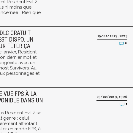
ent Resident Evil 2.
lus ni moins que
oncernée... Rien que
 DLC GRATUIT
15/02/2019, 12:13
ST DISPO, UN
6
UR FÊTER ÇA
 janvier, Resident
son dernier mot et
ongévité avec un
ost Survivors. Au
aux personnages et
E VUE FPS À LA
05/02/2019, 15:26
SPONIBLE DANS UN
1
us Resident Evil 2 se
 genre : celui
ièrement affriolant
uler en mode FPS, à