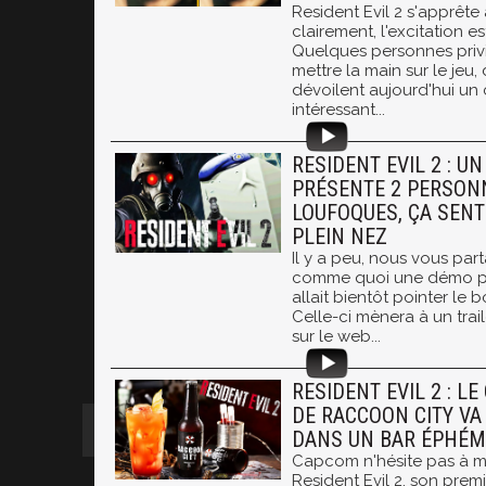
Resident Evil 2 s'apprête à
clairement, l'excitation e
Quelques personnes privi
mettre la main sur le jeu,
dévoilent aujourd'hui un
intéressant...
RESIDENT EVIL 2 : UN
PRÉSENTE 2 PERSON
LOUFOQUES, ÇA SENT
PLEIN NEZ
Il y a peu, nous vous par
comme quoi une démo pou
allait bientôt pointer le 
Celle-ci mènera à un trail
sur le web...
RESIDENT EVIL 2 : L
DE RACCOON CITY VA
DANS UN BAR ÉPHÉM
Capcom n'hésite pas à me
Resident Evil 2, son premi