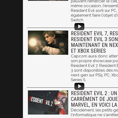
peuvent remercier le cie
même occasion, l'ensemb
Resident Evil sorti sur P
également faire l'objet d
Switch.
RESIDENT EVIL 7, RES
RESIDENT EVIL 3 SO
MAINTENANT EN NEX
ET XBOX SERIES
Capcom aura donc attend
son propre showcase po
Resident Evil 7, Resident E
3 sont disponibles dès m
next-gen sur PS5, PC, Xb
Series S.
RESIDENT EVIL 2 : 
CARRÉMENT DE JOUE
MARVEL, EN VOICI LA
Décidément, les petits g
l'informatique ne s'arrête