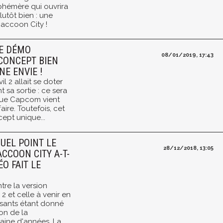
phémère qui ouvrira
utôt bien : une
accoon City !
NE DÉMO
08/01/2019, 17:43
CONCEPT BIEN
NE ENVIE !
l 2 allait se doter
sa sortie : ce sera
sque Capcom vient
ffaire. Toutefois, cet
cept unique...
QUEL POINT LE
28/12/2018, 13:05
CCOON CITY A-T-
ÉO FAIT LE
tre la version
 2 et celle à venir en
usants étant donné
on de la
aine d'années. La