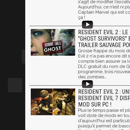
s'agit de modifier l'excell
Aujourd'hui, ce n'est ni p
Captain Marvel qui est c
ça !
RESIDENT EVIL 2 : LE
"GHOST SURVIVORS" E
TRAILER SAUVAGE PO
Grosse frappe du mois de
Evil 2 n'a pas encore dit 
compte bien assurer sa l
DLC gratuit du nom de Gh
programme, trois nouve
des zombies...
RESIDENT EVIL 2 : UN
RESIDENT EVIL 7 DI
MOD SUR PC !
Plus le temps passe et pl
voit doté de mods en tout
d'aujourd'hui est particul
puisqu'il permet de basc