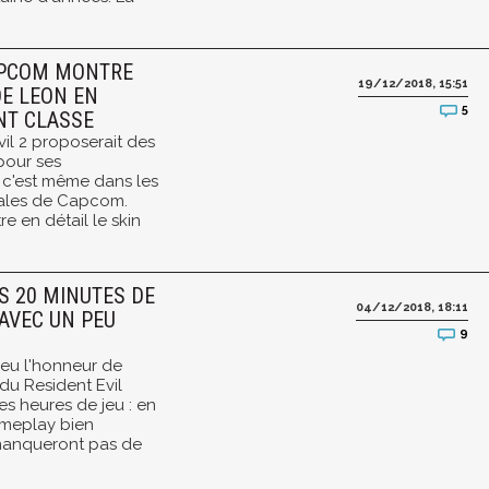
CAPCOM MONTRE
19/12/2018, 15:51
DE LEON EN
5
ENT CLASSE
il 2 proposerait des
pour ses
, c'est même dans les
ales de Capcom.
re en détail le skin
OS 20 MINUTES DE
04/12/2018, 18:11
AVEC UN PEU
9
eu l'honneur de
ndu Resident Evil
s heures de jeu : en
ameplay bien
manqueront pas de
.