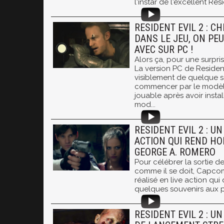
l'instar de l'excellent Resid
RESIDENT EVIL 2 : C
DANS LE JEU, ON PE
AVEC SUR PC !
Alors ça, pour une surpris
La version PC de Resident
visiblement de quelque s
commencer par le modèle
jouable après avoir insta
mod...
RESIDENT EVIL 2 : UN
ACTION QUI REND H
GEORGE A. ROMERO
Pour célébrer la sortie de
comme il se doit, Capcom 
réalisé en live action qui
quelques souvenirs aux p
RESIDENT EVIL 2 : U