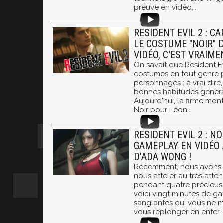
preuve en vidéo...
RESIDENT EVIL 2 : 
LE COSTUME "NOIR" 
VIDÉO, C'EST VRAIM
On savait que Resident Ev
costumes en tout genre 
personnages : à vrai dire
bonnes habitudes génér
Aujourd'hui, la firme mont
Noir pour Léon !
RESIDENT EVIL 2 : N
GAMEPLAY EN VIDÉO 
D'ADA WONG !
Récemment, nous avons 
nous atteler au très atte
pendant quatre précieuse
voici vingt minutes de g
sanglantes qui vous ne 
vous replonger en enfer..