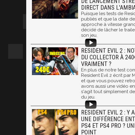
DE LANCEMENT STRE
DIRECT DANS L'AMBI
Puisque les tests de Resid
publiés et que la date de s
approche à vitesse gran
décidé de lâcher le trai
son jeu.
RESIDENT EVIL 2 : N
DU COLLECTOR À 240€
VRAIMENT ?
En plus de notre test c
Resident Evil 2 écrit par
et que vous pouvez retrou
avons aussi une vidéo en
s'agit tout simplement de 
du jeu.
RESIDENT EVIL 2 : Y 
UNE DIFFÉRENCE ENT
PS4 ET PS4 PRO ? UN
POINT