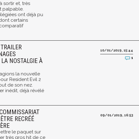
 sortir et, très
st palpable.
légiées ont déjà pu
 dont certains
 comparatif
 TRAILER
10/01/2019, 15:44
NAGES
1
 LA NOSTALGIE À
tagions la nouvelle
r Resident Evil 2
bout de son nez.
er inédit, déjà révélé
E COMMISSARIAT
09/01/2019, 16:53
 ÊTRE RECRÉÉ
ÈRE
ttre le paquet sur
er très gros hit de ce