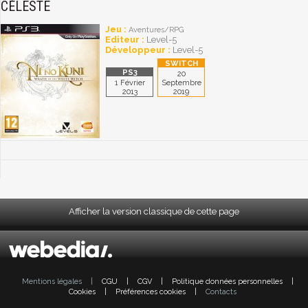
CÉLESTE
Jeu :
Aventures/RPG
Editeur :
Level-5
Développeur :
Level-5
20
1 Février
Septembre
2013
2019
Afficher la version classique de cette page
Mentions légales
|
CGU
|
CGV
|
Politique données personnelles
|
Cookies
|
Préférences cookies
|
Contacts