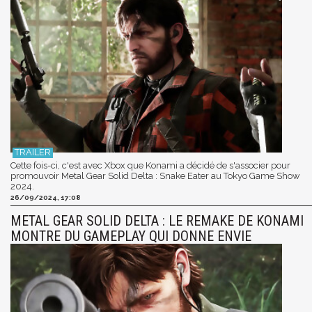
Cette fois-ci, c'est avec Xbox que Konami a décidé de s'associer pour
promouvoir Metal Gear Solid Delta : Snake Eater au Tokyo Game Show
2024.
26/09/2024, 17:08
METAL GEAR SOLID DELTA : LE REMAKE DE KONAMI
MONTRE DU GAMEPLAY QUI DONNE ENVIE