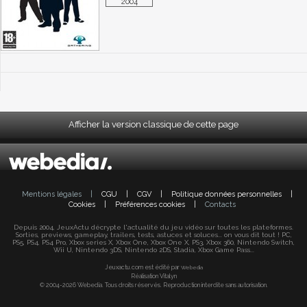
2004
Afficher la version classique de cette page
Mentions légales
|
CGU
|
CGV
|
Politique données personnelles
|
Cookies
|
Préférences cookies
|
Contacts
Depuis 2004, JeuxActu décrypte l'actualité du jeu vidéo sur toutes les plateformes.
Sorties, previews, gameplay, trailers, tests, astuces et soluces... on vous dit tout ! PC,
PS5, PS4, PS4 Pro, Xbox series X, Xbox One, Xbox One X, PS3, Xbox 360, Nintendo Switch,
Wii U, Nintendo 3DS, Nintendo 2DS, Stadia, Xbox Game Pass...
Jeuxactu.com est édité par
Webedia
Réalisation Vitalyn
© 2004-2026 Webedia. Tous droits réservés. Reproduction interdite sans autorisation.