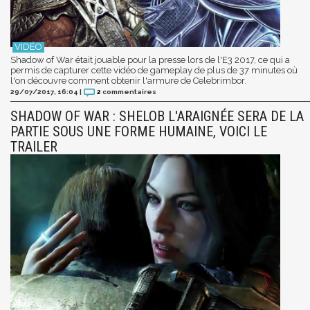
Shadow of War était jouable pour la presse lors de l'E3 2017, ce qui a
permis de capturer cette vidéo de gameplay de plus de 37 minutes où
l'on découvre comment obtenir l'armure de Celebrimbor.
29/07/2017, 16:04
|
2
commentaires
SHADOW OF WAR : SHELOB L'ARAIGNÉE SERA DE LA
PARTIE SOUS UNE FORME HUMAINE, VOICI LE
TRAILER