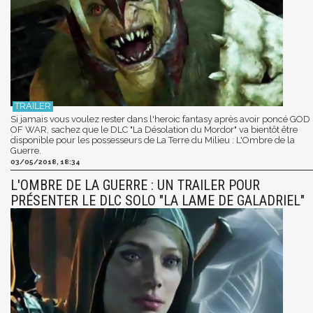
Si jamais vous voulez rester dans l'heroic fantasy après avoir poncé GOD
OF WAR, sachez que le DLC "La Désolation du Mordor" va bientôt être
disponible pour les possesseurs de La Terre du Milieu : L'Ombre de la
Guerre.
03/05/2018, 18:34
L'OMBRE DE LA GUERRE : UN TRAILER POUR
PRÉSENTER LE DLC SOLO "LA LAME DE GALADRIEL"