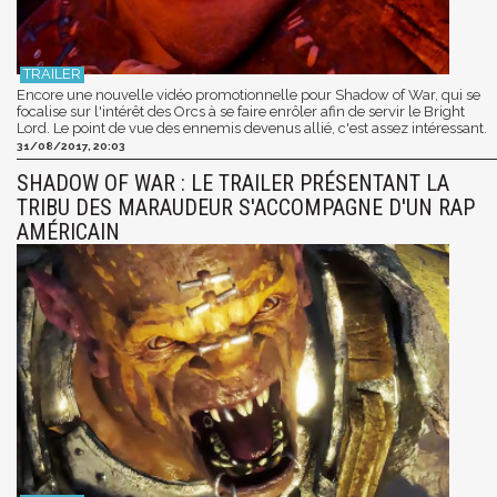
Encore une nouvelle vidéo promotionnelle pour Shadow of War, qui se
focalise sur l'intérêt des Orcs à se faire enrôler afin de servir le Bright
Lord. Le point de vue des ennemis devenus allié, c'est assez intéressant.
31/08/2017, 20:03
SHADOW OF WAR : LE TRAILER PRÉSENTANT LA
TRIBU DES MARAUDEUR S'ACCOMPAGNE D'UN RAP
AMÉRICAIN