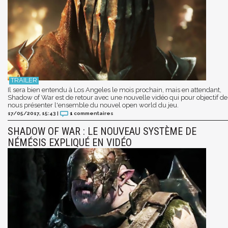
Il sera bien entendu à Los Angeles le mois prochain, mais en attendant,
Shadow of War est de retour avec une nouvelle vidéo qui pour objectif de
nous présenter l'ensemble du nouvel open world du jeu.
17/05/2017, 15:43
|
1
commentaires
SHADOW OF WAR : LE NOUVEAU SYSTÈME DE
NÉMÉSIS EXPLIQUÉ EN VIDÉO