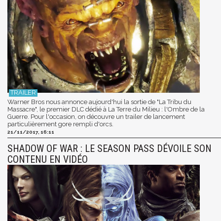
Warner Bros nous annonce aujourd'hui la sortie de "La Tribu du
Massacre", le premier DLC dédié à La Terre du Milieu : l'Ombre de la
Guerre. Pour l'occasion, on découvre un trailer de lancement
particulièrement gore rempli d'orcs.
21/11/2017, 16:11
SHADOW OF WAR : LE SEASON PASS DÉVOILE SON
CONTENU EN VIDÉO