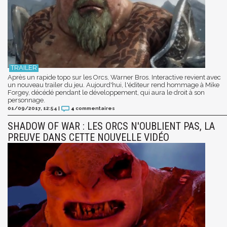
Après un rapide topo sur les Orcs, Warner Bros. Interactive revient avec
un nouveau trailer du jeu. Aujourd'hui, l'éditeur rend hommage à Mike
Forgey, décédé pendant le développement, qui aura le droit à son
personnage.
01/09/2017, 12:54
|
4
commentaires
SHADOW OF WAR : LES ORCS N'OUBLIENT PAS, LA
PREUVE DANS CETTE NOUVELLE VIDÉO