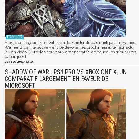
Alors que les joueurs envahissent le Mordor depuis quelques semaines,
Warner Bros Interactive vient de dévoiler les prochaines extensions du
jeu en vidéo. Outre les nouveaux arcs narratifs, de nouvelles tribus Orcs
débarquent.
26/10/2017, 11:03
SHADOW OF WAR : PS4 PRO VS XBOX ONE X, UN
COMPARATIF LARGEMENT EN FAVEUR DE
MICROSOFT