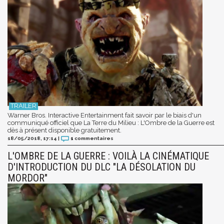
Warner Bros. Interactive Entertainment fait savoir par le biais d'un
communiqué officiel que La Terre du Milieu : L'Ombre de la Guerre est
dès à présent disponible gratuitement.
18/05/2018, 17:14
|
1
commentaires
L'OMBRE DE LA GUERRE : VOILÀ LA CINÉMATIQUE
D'INTRODUCTION DU DLC "LA DÉSOLATION DU
MORDOR"