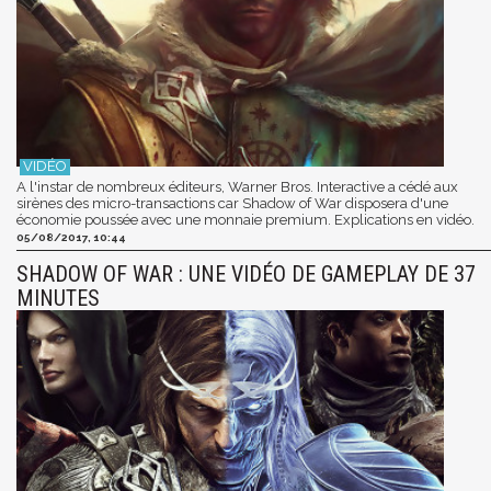
A l'instar de nombreux éditeurs, Warner Bros. Interactive a cédé aux
sirènes des micro-transactions car Shadow of War disposera d'une
économie poussée avec une monnaie premium. Explications en vidéo.
05/08/2017, 10:44
SHADOW OF WAR : UNE VIDÉO DE GAMEPLAY DE 37
MINUTES