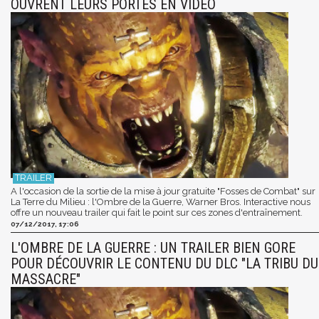
OUVRENT LEURS PORTES EN VIDÉO
A l'occasion de la sortie de la mise à jour gratuite "Fosses de Combat" sur
La Terre du Milieu : l'Ombre de la Guerre, Warner Bros. Interactive nous
offre un nouveau trailer qui fait le point sur ces zones d'entraînement.
07/12/2017, 17:06
L'OMBRE DE LA GUERRE : UN TRAILER BIEN GORE
POUR DÉCOUVRIR LE CONTENU DU DLC "LA TRIBU DU
MASSACRE"