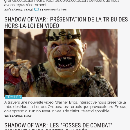
grands collectionneurs, voici les objets collectors de Noël que nous
avons reçus récemment.
22/12/2017, 21:03
|
14
commentaires
SHADOW OF WAR : PRÉSENTATION DE LA TRIBU DES
HORS-LA-LOI EN VIDÉO
A travers une nouvelle vidéo, Warner Bros. Interactive nous présente la
tribu des Hors-la-Loi, des Orques aussi cruels que provocateurs. En sus,
on apprend qu'un nouveau niveau de difficulté est disponible.
12/12/2017, 15:57
SHADOW OF WAR : LES "FOSSES DE COMBAT"