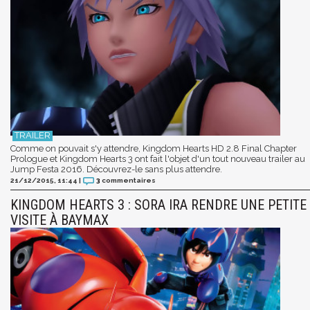
Comme on pouvait s'y attendre, Kingdom Hearts HD 2.8 Final Chapter
Prologue et Kingdom Hearts 3 ont fait l'objet d'un tout nouveau trailer au
Jump Festa 2016. Découvrez-le sans plus attendre.
21/12/2015, 11:44
|
3
commentaires
KINGDOM HEARTS 3 : SORA IRA RENDRE UNE PETITE
VISITE À BAYMAX