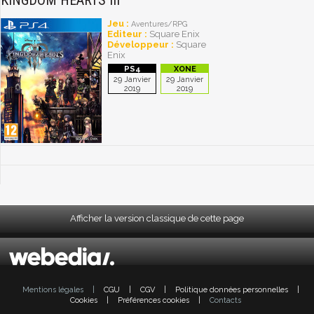
KINGDOM HEARTS III
Jeu :
Aventures/RPG
Editeur :
Square Enix
Développeur :
Square
Enix
29 Janvier
29 Janvier
2019
2019
Afficher la version classique de cette page
Mentions légales
|
CGU
|
CGV
|
Politique données personnelles
|
Cookies
|
Préférences cookies
|
Contacts