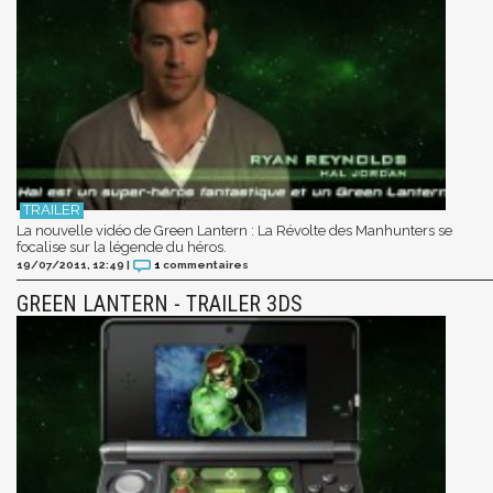
La nouvelle vidéo de Green Lantern : La Révolte des Manhunters se
focalise sur la légende du héros.
19/07/2011, 12:49
|
1
commentaires
GREEN LANTERN - TRAILER 3DS