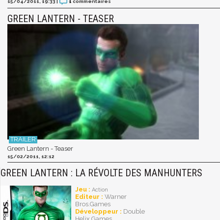
15/04/2011, 19:33
|
1
commentaires
GREEN LANTERN - TEASER
Green Lantern - Teaser
15/02/2011, 12:12
GREEN LANTERN : LA RÉVOLTE DES MANHUNTERS
Jeu :
Action
Editeur :
Warner
Bros.Games
Développeur :
Double
Helix Games