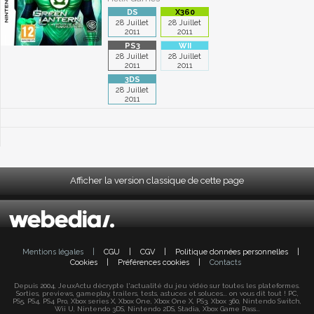
28 Juillet
28 Juillet
2011
2011
28 Juillet
28 Juillet
2011
2011
28 Juillet
2011
Afficher la version classique de cette page
Mentions légales
|
CGU
|
CGV
|
Politique données personnelles
|
Cookies
|
Préférences cookies
|
Contacts
Depuis 2004, JeuxActu décrypte l'actualité du jeu vidéo sur toutes les plateformes.
Sorties, previews, gameplay, trailers, tests, astuces et soluces... on vous dit tout ! PC,
PS5, PS4, PS4 Pro, Xbox series X, Xbox One, Xbox One X, PS3, Xbox 360, Nintendo Switch,
Wii U, Nintendo 3DS, Nintendo 2DS, Stadia, Xbox Game Pass...