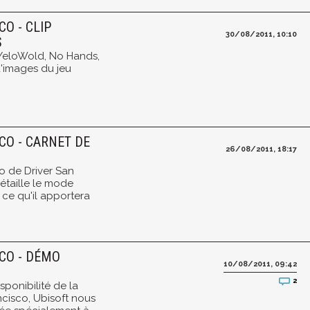
O - CLIP
30/08/2011, 10:10
S
 YeloWold, No Hands,
 d'images du jeu
CO - CARNET DE
26/08/2011, 18:17
o de Driver San
étaille le mode
t ce qu'il apportera
CO - DÉMO
10/08/2011, 09:42
2
ponibilité de la
ncisco, Ubisoft nous