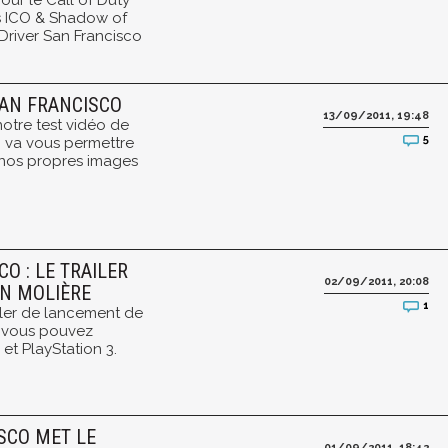
ur le Call of Duty
us ICO & Shadow of
Driver San Francisco
SAN FRANCISCO
13/09/2011, 19:48
notre test vidéo de
5
ui va vous permettre
 nos propres images
O : LE TRAILER
02/09/2011, 20:08
N MOLIÈRE
1
ailer de lancement de
e vous pouvez
et PlayStation 3.
ISCO MET LE
01/09/2011, 18:42