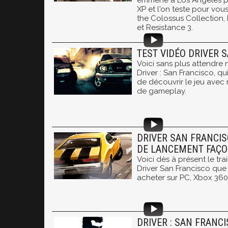
emmène à Los Angeles po
XP et l'on teste pour vo
the Colossus Collection, 
et Resistance 3.
TEST VIDÉO DRIVER 
Voici sans plus attendre 
Driver : San Francisco, q
de découvrir le jeu avec
de gameplay.
DRIVER SAN FRANCISC
DE LANCEMENT FAÇO
Voici dès à présent le tr
Driver San Francisco qu
acheter sur PC, Xbox 360 
DRIVER : SAN FRANC