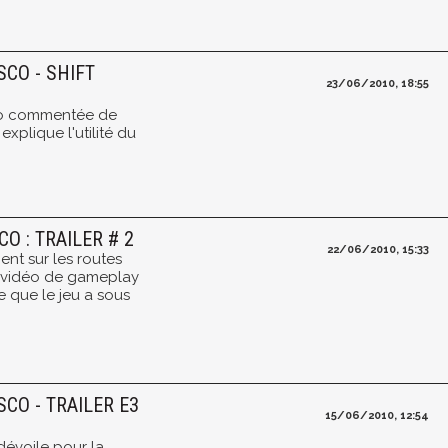
SCO - SHIFT
23/06/2010, 18:55
déo commentée de
explique l'utilité du
O : TRAILER # 2
22/06/2010, 15:33
ient sur les routes
 vidéo de gameplay
e que le jeu a sous
SCO - TRAILER E3
15/06/2010, 12:54
 dévoile pour la