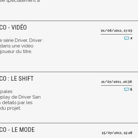
sée spécialement à
CO - VIDÉO
01/08/2011, 17:03
2
érie Driver, Driver :
 dans une vidéo
joueur du titre.
O : LE SHIFT
21/07/2011, 20:36
5
ipales
play de Driver San
 détails par les
du projet.
CO - LE MODE
15/07/2011, 15:28