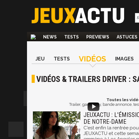
NEWS
TESTS
PREVIEWS
ASTUCES
VIDÉOS
JEU
TESTS
IMAGES
VIDÉOS & TRAILERS DRIVER : 
Toutes les vidéo
Trailer, gameplay, bande annonce, test
JEUXACTU : L'ÉMISSI
DE NOTRE-DAME
C'est enfin la rentrée pou
JEUXACTU et cette semai