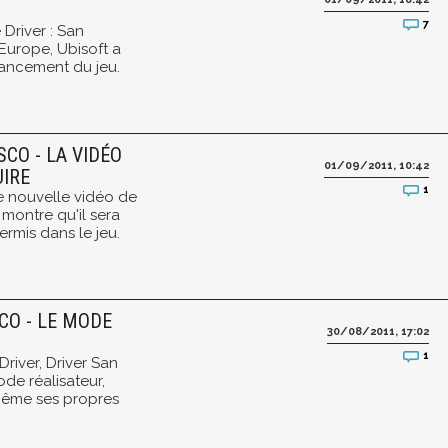
7
 Driver : San
Europe, Ubisoft a
lancement du jeu.
SCO - LA VIDÉO
01/09/2011, 10:42
UIRE
1
ne nouvelle vidéo de
 montre qu'il sera
rmis dans le jeu.
CO - LE MODE
30/08/2011, 17:02
1
river, Driver San
de réalisateur,
même ses propres