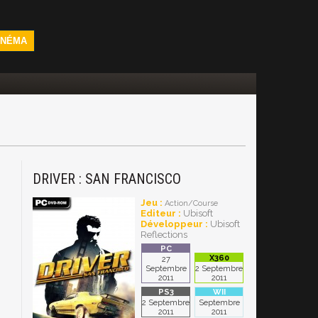
INÉMA
DRIVER : SAN FRANCISCO
Jeu :
Action/Course
Editeur :
Ubisoft
Développeur :
Ubisoft
Reflections
27
Septembre
2 Septembre
2011
2011
2 Septembre
Septembre
2011
2011