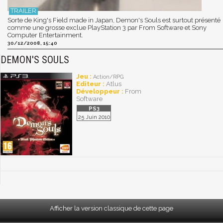
Sorte de King's Field made in Japan, Demon's Souls est surtout présenté
comme une grosse exclue PlayStation 3 par From Software et Sony
Computer Entertainment.
30/12/2008, 15:40
DEMON'S SOULS
Jeu :
Action/RPG
Editeur :
Atlus
Développeur :
From
Software
25 Juin 2010
Afficher la version classique de cette page