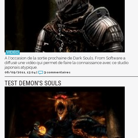
A l'occasion de la sortie prochaine de Dark Souls, From Software a
diffusé une vidéo qui permet de faire la connaissance avec ce studio
japonais atypique.
06/09/2011, 13:04
|
3
commentaires
TEST DEMON'S SOULS