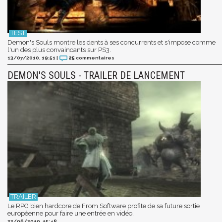
Demon's Souls montre les dents à ses concurrents et s'impose comme
l'un des plus convaincants sur PS3.
13/07/2010, 19:51
|
25
commentaires
DEMON'S SOULS - TRAILER DE LANCEMENT
Le RPG bien hardcore de From Software profite de sa future sortie
européenne pour faire une entrée en vidéo.
22/06/2010, 15:48