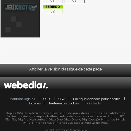
N.C.
N.C.
N.C.
Afficher la version classique de cette page
Mentions légales
|
CGU
|
CGV
|
Politique données personnelles
|
Cookies
|
Préférences cookies
|
Contacts
Depuis 2004, JeuxActu décrypte l'actualité du jeu vidéo sur toutes les plateformes.
Sorties, previews, gameplay, trailers, tests, astuces et soluces... on vous dit tout ! PC,
PS5, PS4, PS4 Pro, Xbox series X, Xbox One, Xbox One X, PS3, Xbox 360, Nintendo Switch,
Wii U, Nintendo 3DS, Nintendo 2DS, Stadia, Xbox Game Pass...
Jeuxactu.com est édité par
Webedia