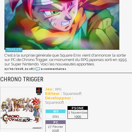
C'est à la surprise générale que Square Enix vient d'annoncer la sortie
sur PC de Chrono Trigger, ce monument du RPG japonais sorti en 1995
sur Super Nintendo. Voici les nouveautés apportées.
27/02/2018, 21:18
|
1
commentaires
CHRONO TRIGGER
Jeu :
RPG
Editeur :
Squaresoft
Développeur :
Squaresoft
2 Novembre
2011
1999
27 Février
2018