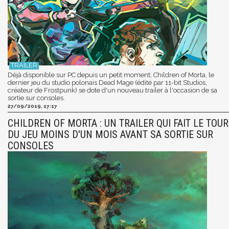
Déjà disponible sur PC depuis un petit moment, Children of Morta, le
dernier jeu du studio polonais Dead Mage (édité par 11-bit Studios,
créateur de Frostpunk) se dote d'un nouveau trailer à l'occasion de sa
sortie sur consoles.
27/09/2019, 17:17
CHILDREN OF MORTA : UN TRAILER QUI FAIT LE TOUR
DU JEU MOINS D'UN MOIS AVANT SA SORTIE SUR
CONSOLES