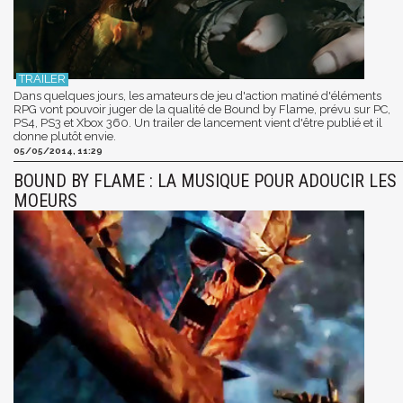
Dans quelques jours, les amateurs de jeu d'action matiné d'éléments
RPG vont pouvoir juger de la qualité de Bound by Flame, prévu sur PC,
PS4, PS3 et Xbox 360. Un trailer de lancement vient d'être publié et il
donne plutôt envie.
05/05/2014, 11:29
BOUND BY FLAME : LA MUSIQUE POUR ADOUCIR LES
MOEURS