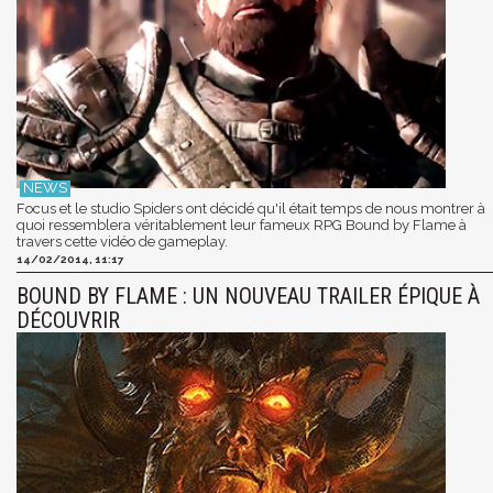
Focus et le studio Spiders ont décidé qu'il était temps de nous montrer à
quoi ressemblera véritablement leur fameux RPG Bound by Flame à
travers cette vidéo de gameplay.
14/02/2014, 11:17
BOUND BY FLAME : UN NOUVEAU TRAILER ÉPIQUE À
DÉCOUVRIR