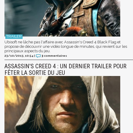
Ubisoft ne lâche pas l'affaire avec Assassin's Creed 4 Black Flag et
propose de découvrir une vidéo longue de minutes, qui revient sur les
principaux aspects du jeu.
23/10/2013, 10:54
|
3
commentaires
ASSASSIN'S CREED 4 : UN DERNIER TRAILER POUR
FÊTER LA SORTIE DU JEU