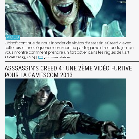
Ubisoft continue de nous inonder de vidéos d'Assassin's Creed 4 avec
cette fois-ci une séquence commentée par le game director du jeu, qui
vous montre comment prendre un fort côtier dans les règles de l'art.
28/08/2013, 16:03
|
7
commentaires
ASSSASSIN'S CREED 4 : UNE 2ÈME VIDÉO FURTIVE
POUR LA GAMESCOM 2013