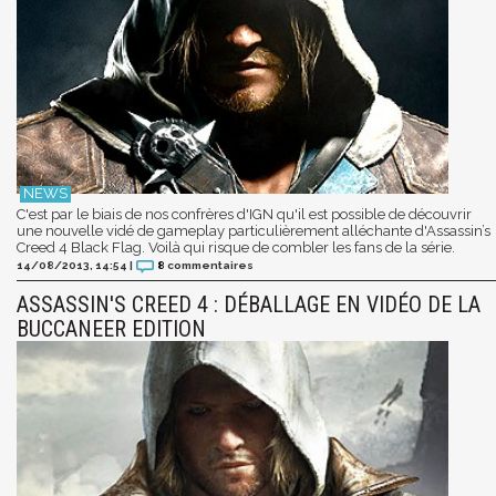
C'est par le biais de nos confrères d'IGN qu'il est possible de découvrir
une nouvelle vidé de gameplay particulièrement alléchante d'Assassin’s
Creed 4 Black Flag. Voilà qui risque de combler les fans de la série.
14/08/2013, 14:54
|
8
commentaires
ASSASSIN'S CREED 4 : DÉBALLAGE EN VIDÉO DE LA
BUCCANEER EDITION