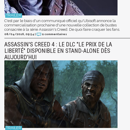
C'est par le biais d'un communiqué officiel qu'Ubisoft annonce la
commercialisation prochaine d'une nouvelle collection de bustes
consacrée à la série Assassin's Creed. De quoi faire craquer les fans.
08/04/2016, 09:54
|
1
commentaires
ASSASSIN'S CREED 4 : LE DLC "LE PRIX DE LA
LIBERTÉ" DISPONIBLE EN STAND-ALONE DÈS
AUJOURD'HUI