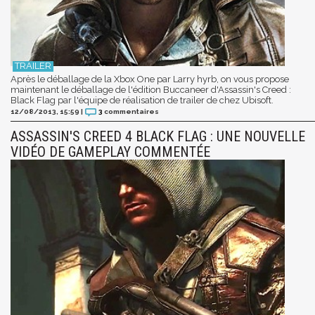
Après le déballage de la Xbox One par Larry hyrb, on vous propose
maintenant le déballage de l'édition Buccaneer d'Assassin's Creed :
Black Flag par l'équipe de réalisation de trailer de chez Ubisoft.
12/08/2013, 15:59
|
3
commentaires
ASSASSIN'S CREED 4 BLACK FLAG : UNE NOUVELLE
VIDÉO DE GAMEPLAY COMMENTÉE