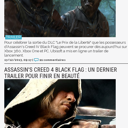
Pour célébrer la sortie du DLC "Le Prix de la Liberté" que les possesseurs
d'Assassin's Creed IV Black Flag peuvent se procurer dès aujourd'hui sur
Xbox 360, Xbox One et PC, Ubisoft a mis en ligne un trailer de
lancement.
17/12/2013, 09:17
|
11
commentaires
ASSASSIN'S CREED 4 BLACK FLAG : UN DERNIER
TRAILER POUR FINIR EN BEAUTÉ