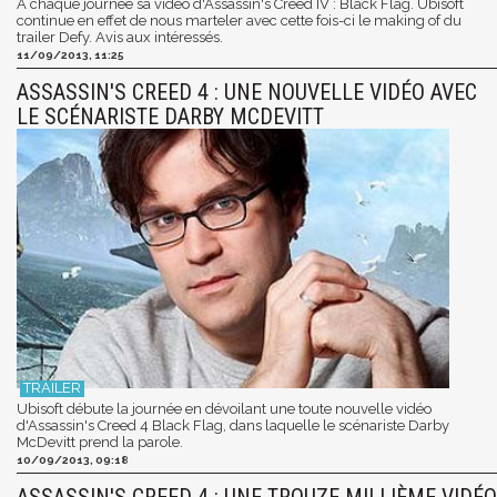
A chaque journée sa vidéo d'Assassin's Creed IV : Black Flag. Ubisoft
continue en effet de nous marteler avec cette fois-ci le making of du
trailer Defy. Avis aux intéressés.
11/09/2013, 11:25
ASSASSIN'S CREED 4 : UNE NOUVELLE VIDÉO AVEC
LE SCÉNARISTE DARBY MCDEVITT
Ubisoft débute la journée en dévoilant une toute nouvelle vidéo
d'Assassin's Creed 4 Black Flag, dans laquelle le scénariste Darby
McDevitt prend la parole.
10/09/2013, 09:18
ASSASSIN'S CREED 4 : UNE TROUZE MILLIÈME VIDÉO