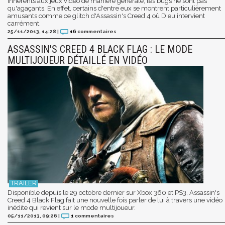
Inhérents aux jeux vidéo de manière générale, les bugs ne sont pas
qu'agaçants. En effet, certains d'entre eux se montrent particulièrement
amusants comme ce glitch d'Assassin's Creed 4 où Dieu intervient
carrément.
25/11/2013, 14:28
|
16
commentaires
ASSASSIN'S CREED 4 BLACK FLAG : LE MODE
MULTIJOUEUR DÉTAILLÉ EN VIDÉO
Disponible depuis le 29 octobre dernier sur Xbox 360 et PS3, Assassin's
Creed 4 Black Flag fait une nouvelle fois parler de lui à travers une vidéo
inédite qui revient sur le mode multijoueur.
05/11/2013, 09:26
|
1
commentaires