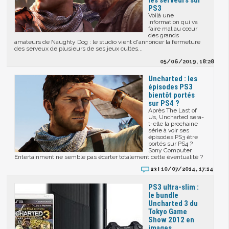
les serveurs sur
PS3
Voilà une
information qui va
faire mal au cœur
des grands
amateurs de Naughty Dog : le studio vient d'annoncer la fermeture
des serveux de plusieurs de ses jeux cultes...
05/06/2019, 18:28
Uncharted : les
épisodes PS3
bientôt portés
sur PS4 ?
Après The Last of
Us, Uncharted sera-
t-elle la prochaine
série à voir ses
épisodes PS3 être
portés sur PS4 ?
Sony Computer
Entertainment ne semble pas écarter totalement cette éventualité ?
10/07/2014, 17:14
23 |
PS3 ultra-slim :
le bundle
Uncharted 3 du
Tokyo Game
Show 2012 en
images