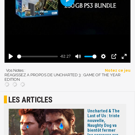
Vos Notes :
Notez ce jeu
RÉAGISSEZ A PROPOS DE UNCHARTED 3 : GAME OF THE YEAR
EDITION
LES ARTICLES
Uncharted & The
Last of Us : triste
nouvelle,
Naughty Dog va
bientôt fermer