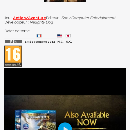
Jeu :
Action/Aventure
Editeur :
Sony Computer Entertainment
Développeur :
Naughty Dog
Dates de sortie :
19 Septembre 2012
N.C.
N.C.