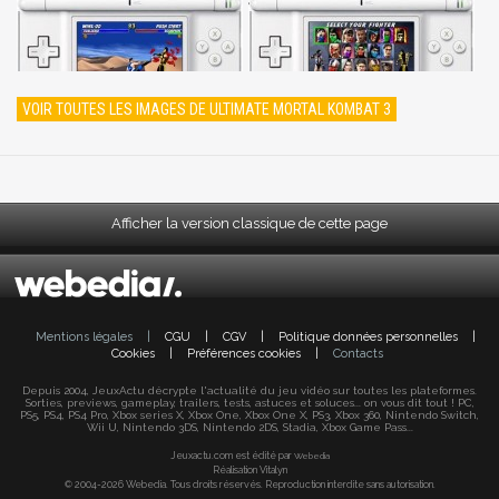
VOIR TOUTES LES IMAGES DE ULTIMATE MORTAL KOMBAT 3
Afficher la version classique de cette page
Mentions légales
|
CGU
|
CGV
|
Politique données personnelles
|
Cookies
|
Préférences cookies
|
Contacts
Depuis 2004, JeuxActu décrypte l'actualité du jeu vidéo sur toutes les plateformes.
Sorties, previews, gameplay, trailers, tests, astuces et soluces... on vous dit tout ! PC,
PS5, PS4, PS4 Pro, Xbox series X, Xbox One, Xbox One X, PS3, Xbox 360, Nintendo Switch,
Wii U, Nintendo 3DS, Nintendo 2DS, Stadia, Xbox Game Pass...
Jeuxactu.com est édité par
Webedia
Réalisation Vitalyn
© 2004-2026 Webedia. Tous droits réservés. Reproduction interdite sans autorisation.