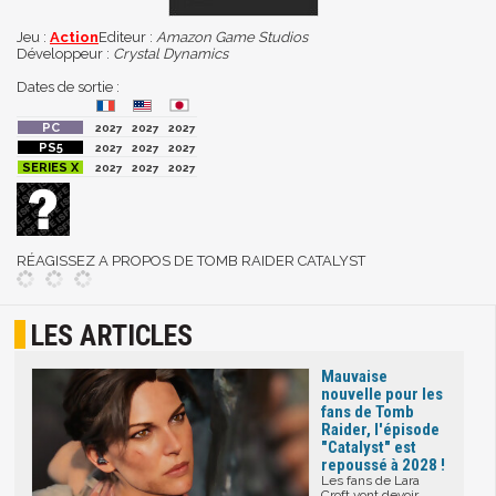
Jeu :
Action
Editeur :
Amazon Game Studios
Développeur :
Crystal Dynamics
Dates de sortie :
2027
2027
2027
2027
2027
2027
2027
2027
2027
RÉAGISSEZ A PROPOS DE TOMB RAIDER CATALYST
LES ARTICLES
Mauvaise
nouvelle pour les
fans de Tomb
Raider, l'épisode
"Catalyst" est
repoussé à 2028 !
Les fans de Lara
Croft vont devoir