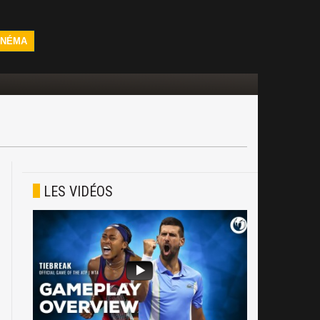
INÉMA
LES VIDÉOS