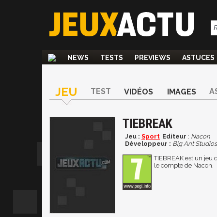
NEWS
TESTS
PREVIEWS
ASTUCES
JEU
TEST
A
VIDÉOS
IMAGES
TIEBREAK
Jeu :
Sport
Editeur
:
Nacon
Développeur :
Big Ant Studios
TIEBREAK est un jeu d
le compte de Nacon.