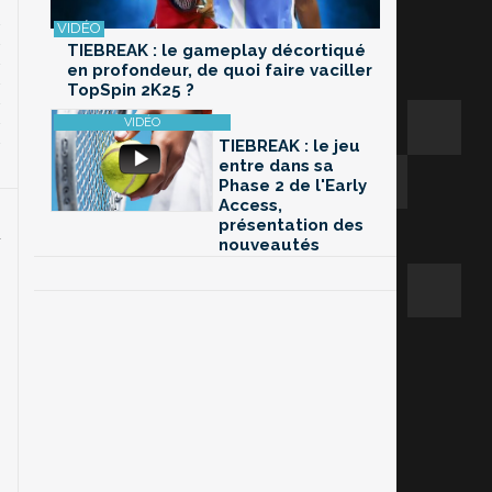
TIEBREAK : le gameplay décortiqué
en profondeur, de quoi faire vaciller
TopSpin 2K25 ?
TIEBREAK : le jeu
entre dans sa
Phase 2 de l'Early
Access,
présentation des
nouveautés