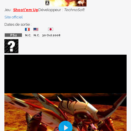
Jeu :
Shoot'em Up
Développeur :
TechnoSoft
Site officiel
Dates de sortie :
N.C.
N.C.
30 Oct 2008