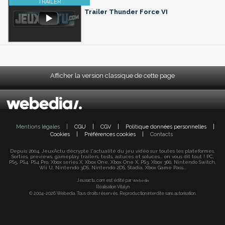
Trailer Thunder Force VI
Afficher la version classique de cette page
Mentions légales
|
CGU
|
CGV
|
Politique données personnelles
|
Cookies
|
Préférences cookies
|
Contacts
Depuis 2004, JeuxActu décrypte l'actualité du jeu vidéo sur toutes les plateformes.
Sorties, previews, gameplay, trailers, tests, astuces et soluces... on vous dit tout ! PC,
PS5, PS4, PS4 Pro, Xbox series X, Xbox One, Xbox One X, PS3, Xbox 360, Nintendo Switch,
Wii U, Nintendo 3DS, Nintendo 2DS, Stadia, Xbox Game Pass...
Jeuxactu.com est édité par
Webedia
Réalisation Vitalyn
© 2004-2026 Webedia. Tous droits réservés. Reproduction interdite sans autorisation.