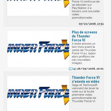
Force VI continue de
se dévoiler sur
PlayStation 2 à
travers une nouvelle
vidéo
promotionnelle.
07/10/2008, 17:51
Plus de screens
de Thunder
Force VI
Il reste encore un
bon mois avant la
sortie de Thunder
Force VI au Japon,
alors profitons de
ces nouvelles
images.
26/09/2008, 20:01
5 |
Thunder Force VI
s'envole en vidéo
Sega et Technosoft
viennent de lever le
voile sur la toute
première vidéo
promotionnelle de
Thunder Force VI.