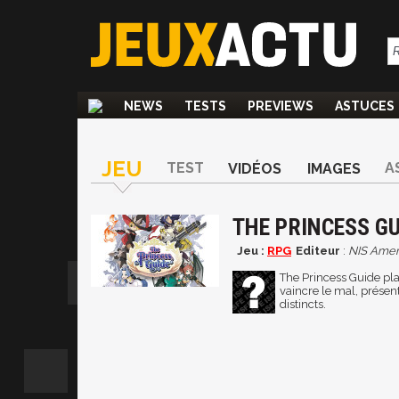
NEWS
TESTS
PREVIEWS
ASTUCES
JEU
TEST
A
VIDÉOS
IMAGES
THE PRINCESS GU
Jeu :
RPG
Editeur
:
NIS Amer
The Princess Guide pl
vaincre le mal, prése
distincts.