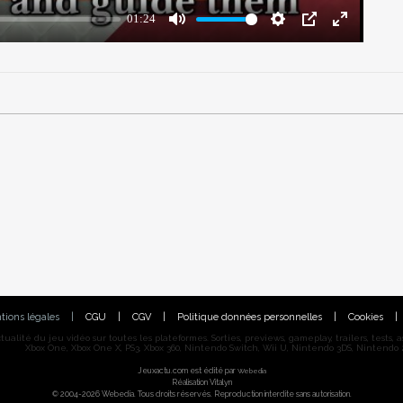
tions légales
|
CGU
|
CGV
|
Politique données personnelles
|
Cookies
|
alité du jeu vidéo sur toutes les plateformes. Sorties, previews, gameplay, trailers, tests, astu
Xbox One, Xbox One X, PS3, Xbox 360, Nintendo Switch, Wii U, Nintendo 3DS, Nintendo 2
Jeuxactu.com est édité par
Webedia
Réalisation Vitalyn
© 2004-2026 Webedia. Tous droits réservés. Reproduction interdite sans autorisation.