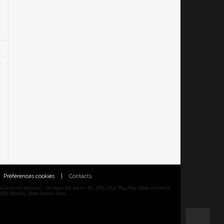
Préférences cookies
|
Contacts
ces et soluces... on vous dit tout ! PC, PS5, PS4, PS4 Pro, Xbox series X,
DS, Stadia, Xbox Game Pass...