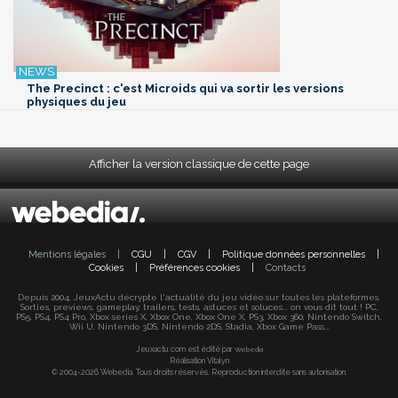
The Precinct : c'est Microids qui va sortir les versions
physiques du jeu
Afficher la version classique de cette page
Mentions légales
|
CGU
|
CGV
|
Politique données personnelles
|
Cookies
|
Préférences cookies
|
Contacts
Depuis 2004, JeuxActu décrypte l'actualité du jeu vidéo sur toutes les plateformes.
Sorties, previews, gameplay, trailers, tests, astuces et soluces... on vous dit tout ! PC,
PS5, PS4, PS4 Pro, Xbox series X, Xbox One, Xbox One X, PS3, Xbox 360, Nintendo Switch,
Wii U, Nintendo 3DS, Nintendo 2DS, Stadia, Xbox Game Pass...
Jeuxactu.com est édité par
Webedia
Réalisation Vitalyn
© 2004-2026 Webedia. Tous droits réservés. Reproduction interdite sans autorisation.