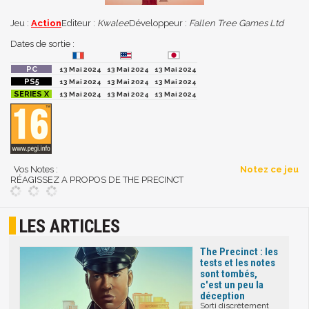
Jeu :
Action
Editeur :
Kwalee
Développeur :
Fallen Tree Games Ltd
Dates de sortie :
13 Mai 2024
13 Mai 2024
13 Mai 2024
13 Mai 2024
13 Mai 2024
13 Mai 2024
13 Mai 2024
13 Mai 2024
13 Mai 2024
Vos Notes :
Notez ce jeu
RÉAGISSEZ A PROPOS DE THE PRECINCT
LES ARTICLES
The Precinct : les
tests et les notes
sont tombés,
c'est un peu la
déception
Sorti discrètement