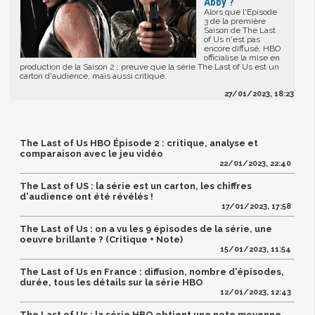
Abby ?
Alors que l'Episode
3 de la première
Saison de The Last
of Us n'est pas
encore diffusé, HBO
officialise la mise en
production de la Saison 2 ; preuve que la série The Last of Us est un
carton d'audience, mais aussi critique.
27/01/2023, 18:23
The Last of Us HBO Épisode 2 : critique, analyse et
comparaison avec le jeu vidéo
22/01/2023, 22:40
The Last of US : la série est un carton, les chiffres
d'audience ont été révélés !
17/01/2023, 17:58
The Last of Us : on a vu les 9 épisodes de la série, une
oeuvre brillante ? (Critique + Note)
15/01/2023, 11:54
The Last of Us en France : diffusion, nombre d'épisodes,
durée, tous les détails sur la série HBO
12/01/2023, 12:43
The Last of Us : la série HBO obtient une note moyenne