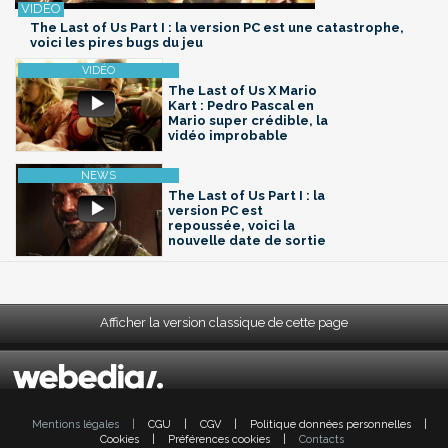
The Last of Us Part I : la version PC est une catastrophe,
voici les pires bugs du jeu
The Last of Us X Mario
Kart : Pedro Pascal en
Mario super crédible, la
vidéo improbable
The Last of Us Part I : la
version PC est
repoussée, voici la
nouvelle date de sortie
Afficher la version classique de cette page
Mentions légales
|
CGU
|
CGV
|
Politique données personnelles
|
Cookies
|
Préférences cookies
|
Contacts