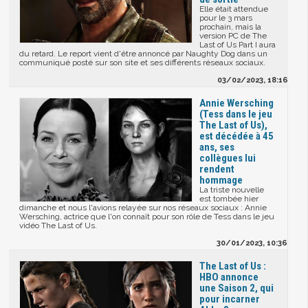
Elle était attendue
pour le 3 mars
prochain, mais la
version PC de The
Last of Us Part I aura
du retard. Le report vient d'être annoncé par Naughty Dog dans un
communiqué posté sur son site et ses différents réseaux sociaux.
03/02/2023, 18:16
Annie Wersching
(Tess dans le jeu
The Last of Us),
est décédée à 45
ans, ses
collègues lui
rendent
hommage
La triste nouvelle
est tombée hier
dimanche et nous l'avions relayée sur nos réseaux sociaux : Annie
Wersching, actrice que l'on connaît pour son rôle de Tess dans le jeu
vidéo The Last of Us.
30/01/2023, 10:36
The Last of Us :
HBO annonce
une Saison 2, qui
pour incarner