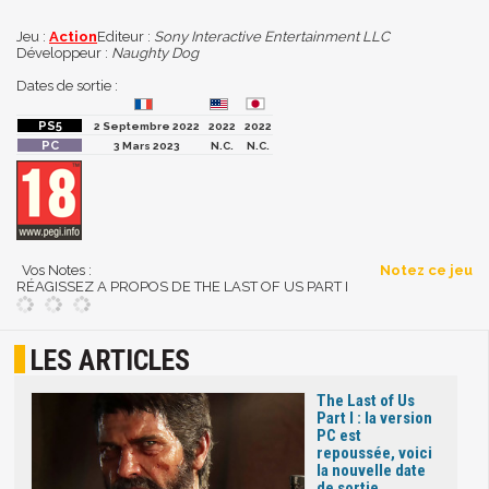
Jeu :
Action
Editeur :
Sony Interactive Entertainment LLC
Développeur :
Naughty Dog
Dates de sortie :
2 Septembre 2022
2022
2022
3 Mars 2023
N.C.
N.C.
Vos Notes :
Notez ce jeu
RÉAGISSEZ A PROPOS DE THE LAST OF US PART I
LES ARTICLES
The Last of Us
Part I : la version
PC est
repoussée, voici
la nouvelle date
de sortie