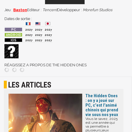
Jeu :
Baston
Editeur :
Tencent
Développeur :
Morefun Studios
Dates de sortie :
2027
2027
2027
2027
2027
2027
2027
2027
2027
RÉAGISSEZ A PROPOS DE THE HIDDEN ONES
LES ARTICLES
The Hidden Ones
: on y a joué sur
PC, c'est l'animé
chinois qui prend
vie sous nos yeux
Vous le savez, 2025
est une année qui
va permettre à
plusieurs jeux