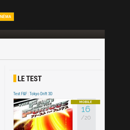
INÉMA
LE TEST
Test F&F : Tokyo Drift 3D
16
/20