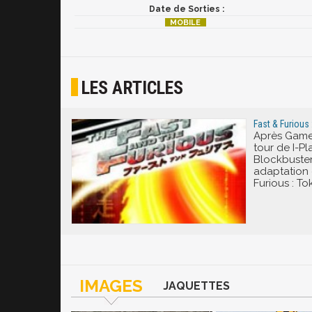
Date de Sorties :
LES ARTICLES
Fast & Furious 
Après Gamelof
tour de I-P
Blockbuster
adaptation 
Furious : Tok
IMAGES
JAQUETTES