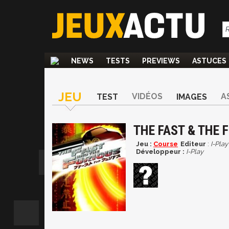
NEWS
TESTS
PREVIEWS
ASTUCES
JEU
VIDÉOS
A
TEST
IMAGES
THE FAST & THE F
Jeu :
Course
Editeur
:
I-Play
Développeur :
I-Play