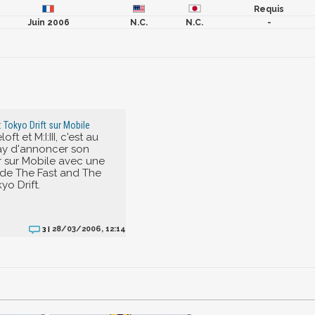
Requis
Juin 2006
N.C.
N.C.
-
: Tokyo Drift sur Mobile
t et M:I:III, c'est au
lay d'annoncer son
 sur Mobile avec une
de The Fast and The
yo Drift.
28/03/2006, 12:14
3 |