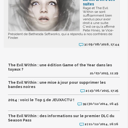
suites
Rage et The Evil
Within se sont
suffisamment bien
vendus pour avoir
droit à une suite.
C'est ce qu'a affirmé
Pete Hines, le Vice-
Président de Bethesda Softworks, qui a répondu à nos confrères de
Finder.
09/08/2016, 17:44
3 |
The Evil Within : une édition Game of the Year dans les
tuyaux ?
21/07/2015, 11:29
The Evil Within : une mise à jour pour supprimer les
bandes noires
23/06/2015, 17:25
2 |
2014 : voici le Top 5 de JEUXACTU !
30/12/2014, 16:45
35 |
The Evil Within : des informations sur le premier DLC du
Season Pass
11/12/2014, 16:16
2 |