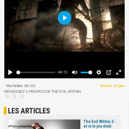
Vos Notes :
18
/20
Notez ce jeu
RÉAGISSEZ A PROPOS DE THE EVIL WITHIN
LES ARTICLES
The Evil Within 2 :
et si le jeu était