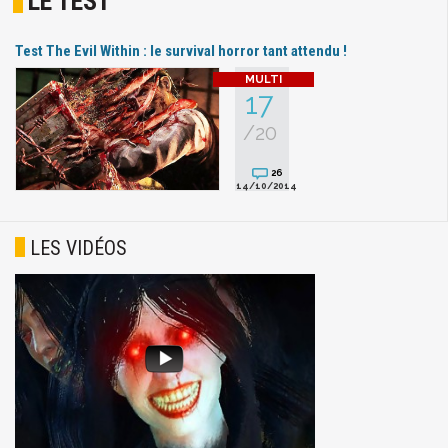
LE TEST
Test The Evil Within : le survival horror tant attendu !
17
/20
26
14/10/2014
LES VIDÉOS