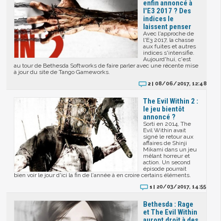
enfin annoncé à
l'E3 2017 ? Des
indices le
laissent penser
Avec l'approche de
l'E3 2017, la chasse
aux fuites et autres
indices s'intensifie.
Aujourd'hui, c'est
au tour de Bethesda Softworks de faire parler avec une récente mise
à jour du site de Tango Gameworks.
08/06/2017, 12:48
2 |
The Evil Within 2 :
le jeu bientôt
annoncé ?
Sorti en 2014, The
Evil Within avait
signé le retour aux
affaires de Shinji
Mikami dans un jeu
mêlant horreur et
action. Un second
épisode pourrait
bien voir le jour d'ici la fin de l'année à en croire certains éléments.
20/03/2017, 14:55
1 |
Bethesda : Rage
et The Evil Within
auront droit à des