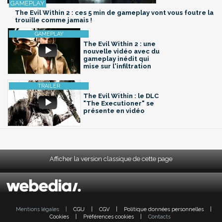
The Evil Within 2 : ces 5 min de gameplay vont vous foutre la
trouille comme jamais !
The Evil Within 2 : une
nouvelle vidéo avec du
gameplay inédit qui
mise sur l'infiltration
The Evil Within : le DLC
"The Executioner" se
présente en vidéo
Afficher la version classique de cette page
Mentions légales
|
CGU
|
CGV
|
Politique données personnelles
|
Cookies
|
Préférences cookies
|
Contacts