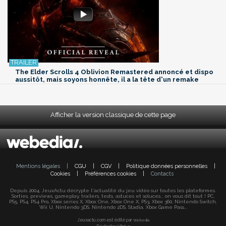
The Elder Scrolls 4 Oblivion Remastered annoncé et dispo
aussitôt, mais soyons honnête, il a la tête d'un remake
Afficher la version classique de cette page
Mentions légales
|
CGU
|
CGV
|
Politique données personnelles
|
Cookies
|
Préférences cookies
|
Contacts
Depuis 2004, JeuxActu décrypte l'actualité du jeu vidéo sur toutes les plateformes.
Sorties, previews, gameplay, trailers, tests, astuces et soluces... on vous dit tout ! PC,
PS5, PS4, PS4 Pro, Xbox series X, Xbox One, Xbox One X, PS3, Xbox 360, Nintendo Switch,
Wii U, Nintendo 3DS, Nintendo 2DS, Stadia, Xbox Game Pass...
Jeuxactu.com est édité par
Webedia