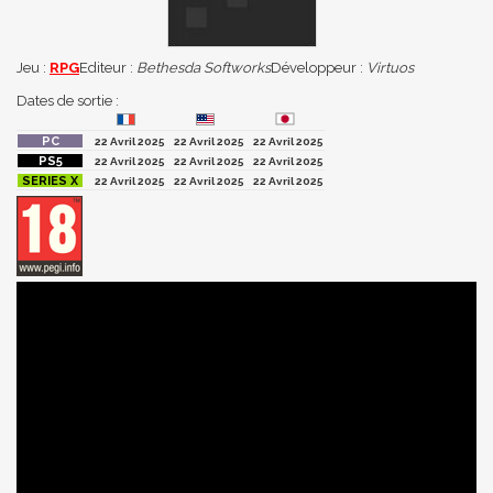
Jeu :
RPG
Editeur :
Bethesda Softworks
Développeur :
Virtuos
Dates de sortie :
22 Avril 2025
22 Avril 2025
22 Avril 2025
22 Avril 2025
22 Avril 2025
22 Avril 2025
22 Avril 2025
22 Avril 2025
22 Avril 2025