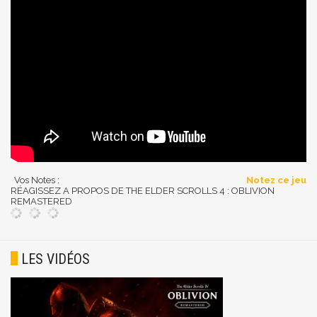
Vos Notes :
Notez ce jeu
RÉAGISSEZ A PROPOS DE THE ELDER SCROLLS 4 : OBLIVION
REMASTERED
LES VIDÉOS