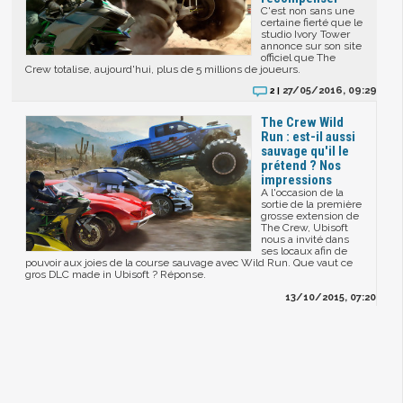
C'est non sans une
certaine fierté que le
studio Ivory Tower
annonce sur son site
officiel que The
Crew totalise, aujourd'hui, plus de 5 millions de joueurs.
27/05/2016, 09:29
2 |
The Crew Wild
Run : est-il aussi
sauvage qu'il le
prétend ? Nos
impressions
A l'occasion de la
sortie de la première
grosse extension de
The Crew, Ubisoft
nous a invité dans
ses locaux afin de
pouvoir aux joies de la course sauvage avec Wild Run. Que vaut ce
gros DLC made in Ubisoft ? Réponse.
13/10/2015, 07:20