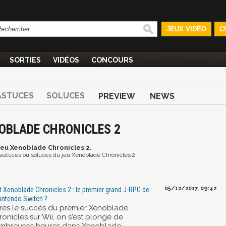
JEUX VIDÉO
C
SORTIES
VIDÉOS
CONCOURS
ASTUCES
SOLUCES
PREVIEW
NEWS
NOBLADE CHRONICLES 2
 jeu Xenoblade Chronicles 2.
et astuces ou soluces du jeu Xenoblade Chronicles 2
05/12/2017, 09:42
t Xenoblade Chronicles 2 : le premier grand J-RPG de
Nintendo Switch ?
rès le succès du premier Xenoblade
onicles sur Wii, on s'est plongé de