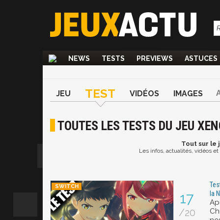
NEWS
TESTS
PREVIEWS
ASTUCES
TEST
JEU
VIDÉOS
IMAGES
TOUTES LES TESTS DU JEU XE
Tout
sur le
Les infos, actualités, vidéos 
Tes
la 
17
Ap
/20
Chr