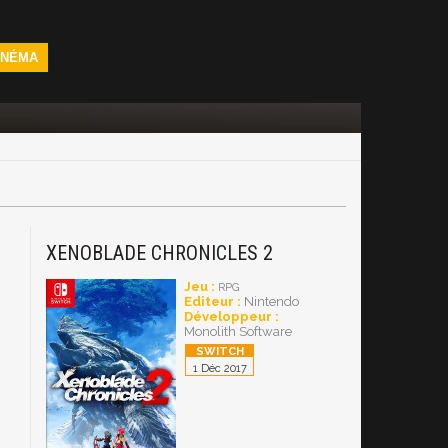
INÉMA
XENOBLADE CHRONICLES 2
Jeu :
RPG
Editeur :
Nintendo
Développeur :
Monolith Software
1 Déc 2017