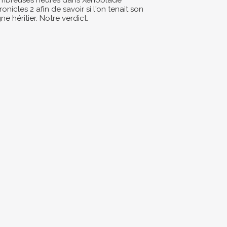
mbreuses heures dans Xenoblade
onicles 2 afin de savoir si l'on tenait son
ne héritier. Notre verdict.