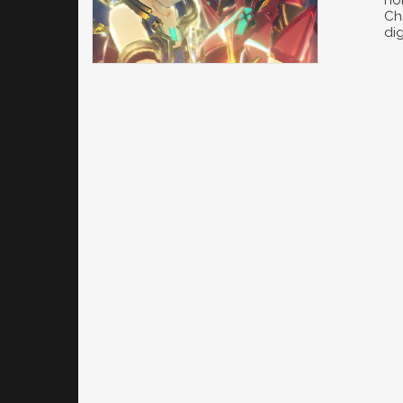
no
Chr
dig