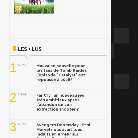
LES + LUS
1
NEWS
Mauvaise nouvelle pour
les fans de Tomb Raider,
l'épisode "Catalyst" est
repoussé à 2028 !
2
NEWS
Far Cry : un nouveau jeu
très ambitieux après
l'abandon de son
extraction shooter ?
3
NEWS
Avengers Doomsday : Et si
Marvel nous avait tous
induits en erreur sur