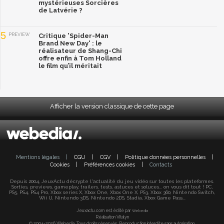
mystérieuses Sorcières
de Latvérie ?
5
PREVIEW
Critique 'Spider-Man
Brand New Day' : le
réalisateur de Shang-Chi
offre enfin à Tom Holland
le film qu’il méritait
Afficher la version classique de cette page
Mentions légales
|
CGU
|
CGV
|
Politique données personnelles
|
Cookies
|
Préférences cookies
|
Contacts
Depuis 2004, JeuxActu décrypte l'actualité du jeu vidéo sur toutes les plateformes.
Sorties, previews, gameplay, trailers, tests, astuces et soluces... on vous dit tout ! PC,
PS5, PS4, PS4 Pro, Xbox series X, Xbox One, Xbox One X, PS3, Xbox 360, Nintendo Switch,
Wii U, Nintendo 3DS, Nintendo 2DS, Stadia, Xbox Game Pass...
Jeuxactu.com est édité par
Webedia
Réalisation Vitalyn
© 2004-2026 Webedia. Tous droits réservés. Reproduction interdite sans autorisation.