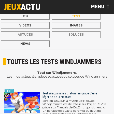
JEU
TEST
VIDÉOS
IMAGES
ASTUCES
SOLUCES
NEWS
TOUTES LES TESTS WINDJAMMERS
Tout sur Windjammers.
Les infos, actualités, vidéos et astuces ou soluces de Windjammers
Test Windjammers : retour en grâce d'une
légende de la NeoGeo
Sorti en 1994 sur la mythique NeoGeo,
Windjammers est de retour sur PS4 et PS Vita
grâce aux Français de DotEmu, qui signent ici
un portage de qualité et remet au goût du
jour le lancer de frisbee. Indispensable !