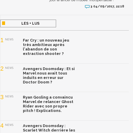
04/09/2017, 22:18
3
LES + LUS
1
NEWS
Far Cry : un nouveau jeu
très ambitieux après
l'abandon de son
extraction shooter ?
2
NEWS
Avengers Doomsday : Et si
Marvel nous avait tous
induits en erreur sur
Doctor Doom ?
3
NEWS
Ryan Gosling a convaincu
Marvel de relancer Ghost
Rider avec son propre
pitch ! Explications.
4
NEWS
Avengers Doomsday :
Scarlet Witch derrière les