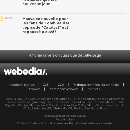
nouveaux jeux
5
NEWS
Mauvaise nouvelle pour
les fans de Tomb Raider,
l'épisode "Catalyst" est
repoussé à 2028 !
Afficher la version classique de cette page
Mentions légales
|
CGU
|
CGV
|
Politique données personnelles
|
Cookies
|
Préférences cookies
|
Contacts
Depuis 2004, JeuxActu décrypte l'actualité du jeu vidéo sur toutes les plateformes.
Sorties, previews, gameplay, trailers, tests, astuces et soluces... on vous dit tout ! PC,
PS5, PS4, PS4 Pro, Xbox series X, Xbox One, Xbox One X, PS3, Xbox 360, Nintendo Switch,
Wii U, Nintendo 3DS, Nintendo 2DS, Stadia, Xbox Game Pass...
Jeuxactu.com est édité par
Webedia
Réalisation Vitalyn
© 2004-2026 Webedia. Tous droits réservés. Reproduction interdite sans autorisation.