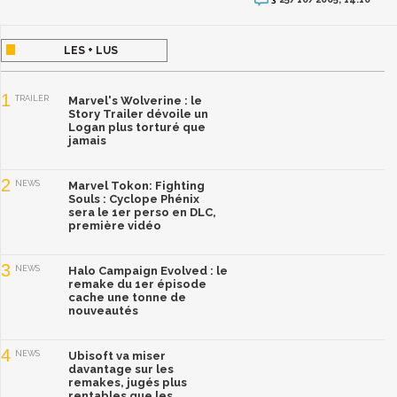
LES + LUS
1
TRAILER
Marvel's Wolverine : le
Story Trailer dévoile un
Logan plus torturé que
jamais
2
NEWS
Marvel Tokon: Fighting
Souls : Cyclope Phénix
sera le 1er perso en DLC,
première vidéo
3
NEWS
Halo Campaign Evolved : le
remake du 1er épisode
cache une tonne de
nouveautés
4
NEWS
Ubisoft va miser
davantage sur les
remakes, jugés plus
rentables que les