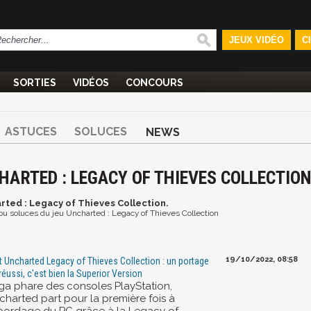
JEUX VIDÉO
C
SORTIES
VIDÉOS
CONCOURS
ASTUCES
SOLUCES
NEWS
HARTED : LEGACY OF THIEVES COLLECTIO
arted : Legacy of Thieves Collection.
s ou soluces du jeu Uncharted : Legacy of Thieves Collection
19/10/2022, 08:58
t Uncharted Legacy of Thieves Collection : un portage
réussi, c'est bien la Superior Version
ga phare des consoles PlayStation,
charted part pour la première fois à