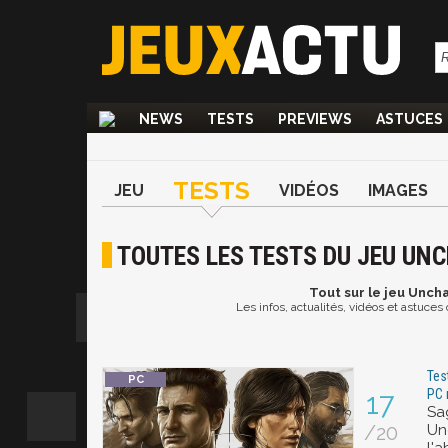
NEWS
TESTS
PREVIEWS
ASTUCES
TESTS
JEU
VIDÉOS
IMAGES
TOUTES LES TESTS DU JEU UNC
Tout
sur le jeu Unch
Les infos, actualités, vidéos et astuce
Tes
PC 
17
Sa
/20
Un