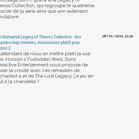
abordage du PC grâce à la Legacy of
ieves Collection, qui regroupe le quatrième
isode de la série ainsi que son extension
andalone.
28/01/2022, 13:25
t Uncharted Legacy of Thieves Collection : des
asters trop minimes, économisez plutôt pour
izon 2
 attendant de nous en mettre plein la vue
ec Horizon 2 Forbidden West, Sony
teractive Entertainment nous propose de
sser la croûte avec ces remasters de
charted 4 et de The Lost Legacy. Le jeu en
t-il la chandelle ?