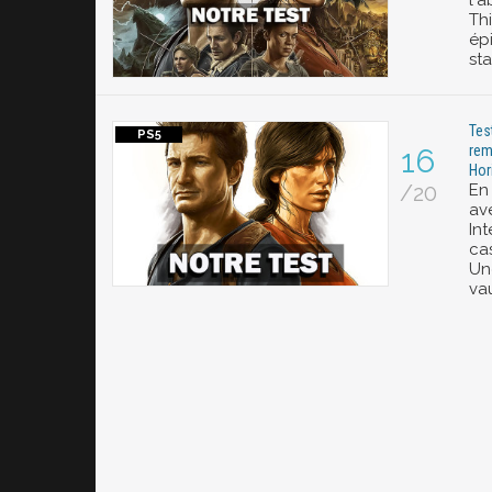
l'
Th
ép
st
Tes
rem
16
Hor
/20
En
av
In
ca
Un
vau