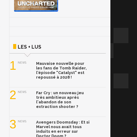
LES + LUS
1
NEWS
Mauvaise nouvelle pour
les fans de Tomb Raider,
l'épisode "Catalyst" est
repoussé à 2028 !
2
NEWS
Far Cry : un nouveau jeu
très ambitieux après
l'abandon de son
extraction shooter ?
3
NEWS
Avengers Doomsday : Et si
Marvel nous avait tous
induits en erreur sur
Doctor Doom ?