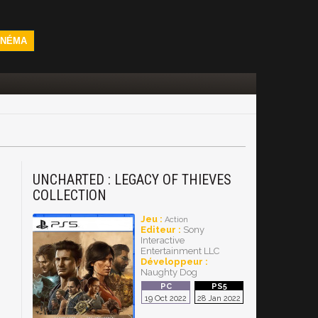
INÉMA
N
UNCHARTED : LEGACY OF THIEVES
COLLECTION
Jeu :
Action
Editeur :
Sony
Interactive
Entertainment LLC
Développeur :
Naughty Dog
19 Oct 2022
28 Jan 2022