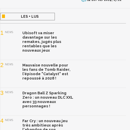
LES + LUS
1
NEWS
Ubisoft va miser
davantage sur les
remakes, jugés plus
rentables que les
nouveaux jeux
2
NEWS
Mauvaise nouvelle pour
les fans de Tomb Raider,
l'épisode "Catalyst" est
repoussé à 2028 !
3
NEWS
Dragon Ball Z Sparking
Zero : un nouveau DLC XXL
avec 33 nouveaux
personnages !
4
NEWS
Far Cry : un nouveau jeu
très ambitieux après
l'abandon de son