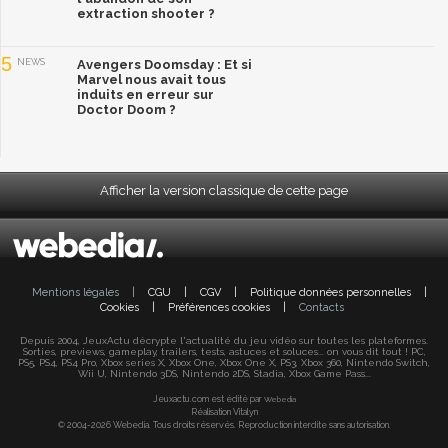
extraction shooter ?
5
NEWS
Avengers Doomsday : Et si
Marvel nous avait tous
induits en erreur sur
Doctor Doom ?
Afficher la version classique de cette page
Mentions légales
|
CGU
|
CGV
|
Politique données personnelles
|
Cookies
|
Préférences cookies
|
Contacts
Depuis 2004, JeuxActu décrypte l'actualité du jeu vidéo sur toutes les plateformes.
Sorties, previews, gameplay, trailers, tests, astuces et soluces... on vous dit tout ! PC,
PS5, PS4, PS4 Pro, Xbox series X, Xbox One, Xbox One X, PS3, Xbox 360, Nintendo Switch,
Wii U, Nintendo 3DS, Nintendo 2DS, Stadia, Xbox Game Pass...
Jeuxactu.com est édité par
Webedia
Réalisation Vitalyn
© 2004-2026 Webedia. Tous droits réservés. Reproduction interdite sans autorisation.