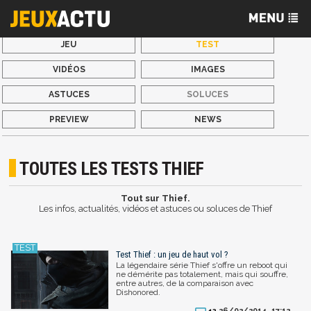
JEU
TEST
VIDÉOS
IMAGES
ASTUCES
SOLUCES
PREVIEW
NEWS
TOUTES LES TESTS THIEF
Tout sur Thief.
Les infos, actualités, vidéos et astuces ou soluces de Thief
Test Thief : un jeu de haut vol ?
La légendaire série Thief s'offre un reboot qui
ne démérite pas totalement, mais qui souffre,
entre autres, de la comparaison avec
Dishonored.
26/02/2014, 17:12
12